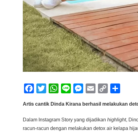
F
T
W
Li
M
E
C
S
a
wi
h
n
e
m
o
h
Artis cantik Dinda Kirana berhasil melakukan det
c
tt
at
e
ss
ail
p
ar
e
er
s
e
y
e
Dalam Instagram Story yang dijadikan
highlight
, Di
b
A
n
Li
racun-racun dengan melakukan detox air kelapa hija
o
p
g
n