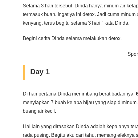
Selama 3 hari tersebut, Dinda hanya minum air kel
o
p
er
k
termasuk buah. Ingat ya ini detox. Jadi cuma minum
k
kenyang, terus begitu selama 3 hari,” kata Dinda.
Begini cerita Dinda selama melakukan detox.
Spon
Day 1
Di hari pertama Dinda menimbang berat badannya,
6
menyiapkan 7 buah kelapa hijau yang siap diminum. M
buang air kecil.
Hal lain yang dirasakan Dinda adalah kepalanya ter
rada pusing. Begitu aku cari tahu, memang efeknya sep