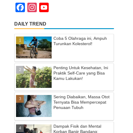
F
In
Y
a
st
o
DAILY TREND
c
a
u
e
gr
T
Coba 5 Olahraga ini, Ampuh
b
a
u
Turunkan Kolesterol!
o
m
b
o
e
Penting Untuk Kesehatan, Ini
k
C
Praktik Self-Care yang Bisa
Kamu Lakukan!
h
a
Sering Diabaikan, Massa Otot
n
Ternyata Bisa Mempercepat
Penuaan Tubuh
n
el
Dampak Fisik dan Mental
Korban Banjir Bandang: