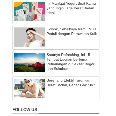
Ini Manfaat Yogurt Buat Kamu
yang Ingin Jaga Berat Badan
Ideal
Cowok, Sebaiknya Kamu Mulai
Peduli dengan Perawatan Kulit
Saatnya Refreshing, Ini 15
Tempat Liburan Bertema
Petualangan di Sekitar Bogor
dan Sukabumi
Berenang Efektif Turunkan
Berat Badan, Benar Gak Sih?
FOLLOW US