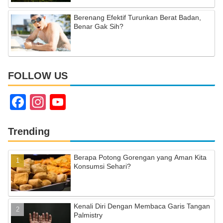
Berenang Efektif Turunkan Berat Badan,
Benar Gak Sih?
FOLLOW US
F
In
Y
a
st
o
c
a
u
Trending
e
gr
T
Berapa Potong Gorengan yang Aman Kita
b
a
u
Konsumsi Sehari?
o
m
b
o
e
Kenali Diri Dengan Membaca Garis Tangan
k
C
Palmistry