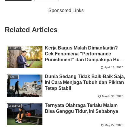
e
er
s
e
y
e
b
A
n
Li
Sponsored Links
o
p
g
n
o
p
er
k
Related Articles
k
Kerja Bagus Malah Dimanfaatin?
LIFESTYLE
Cek Fenomena “Performance
Punishment” dan Dampaknya Buat
Mental Health
April 13, 2026
Dunia Sedang Tidak Baik-Baik Saja,
HEALTH
Ini Cara Menjaga Tubuh dan Pikiran
Tetap Stabil
March 30, 2026
Ternyata Olahraga Terlalu Malam
LIFESTYLE
Bisa Ganggu Tidur, Ini Sebabnya
May 27, 2026