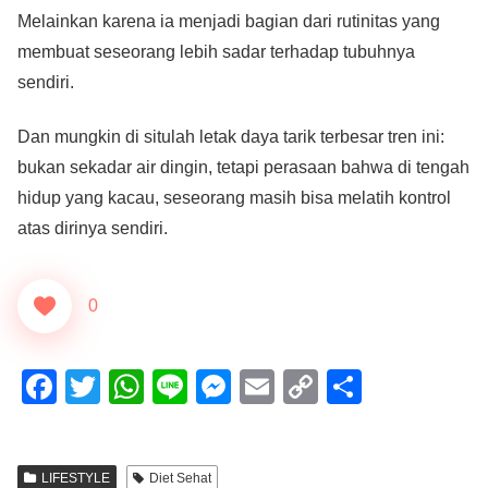
Melainkan karena ia menjadi bagian dari rutinitas yang
membuat seseorang lebih sadar terhadap tubuhnya
sendiri.
Dan mungkin di situlah letak daya tarik terbesar tren ini:
bukan sekadar air dingin, tetapi perasaan bahwa di tengah
hidup yang kacau, seseorang masih bisa melatih kontrol
atas dirinya sendiri.
0
F
T
W
Li
M
E
C
S
a
wi
h
n
e
m
o
h
c
tt
at
e
ss
ail
p
ar
LIFESTYLE
Diet Sehat