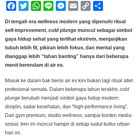
F
T
W
Li
M
E
C
S
a
wi
h
n
e
m
o
h
Di tengah era wellness modern yang dipenuhi ritual
c
tt
at
e
ss
ail
p
ar
self-improvement,
cold plunge
muncul sebagai simbol
e
er
s
e
y
e
gaya hidup sehat yang terlihat ekstrem, menjanjikan
b
A
n
Li
tubuh lebih fit, pikiran lebih fokus, dan mental yang
o
p
g
n
dianggap lebih “tahan banting” hanya dari beberapa
o
p
er
k
menit berendam di air es.
k
Masuk ke dalam bak berisi air es kini bukan lagi ritual atlet
profesional semata. Dalam beberapa tahun terakhir,
cold
plunge
berubah menjadi simbol gaya hidup modern:
disiplin, sadar kesehatan, dan “high-performance living”.
Dari gym premium, studio wellness, sampai konten media
sosial, tren ini muncul hampir di setiap sudut kultur urban
hari ini.