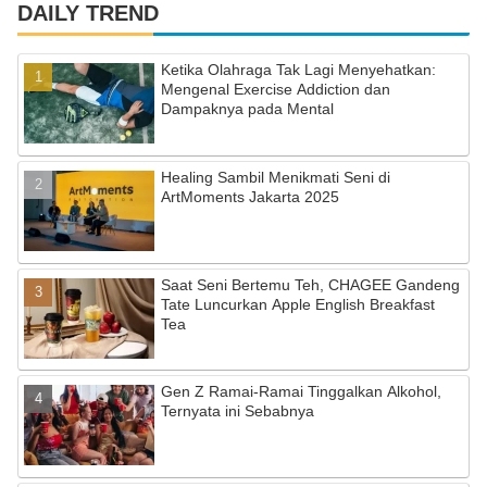
c
a
u
DAILY TREND
e
gr
T
Ketika Olahraga Tak Lagi Menyehatkan:
b
a
u
Mengenal Exercise Addiction dan
Dampaknya pada Mental
o
m
b
o
e
Healing Sambil Menikmati Seni di
k
C
ArtMoments Jakarta 2025
h
a
Saat Seni Bertemu Teh, CHAGEE Gandeng
n
Tate Luncurkan Apple English Breakfast
n
Tea
el
Gen Z Ramai-Ramai Tinggalkan Alkohol,
Ternyata ini Sebabnya