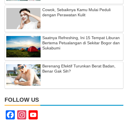
Cowok, Sebaiknya Kamu Mulai Peduli
dengan Perawatan Kulit
Saatnya Refreshing, Ini 15 Tempat Liburan
Bertema Petualangan di Sekitar Bogor dan
Sukabumi
Berenang Efektif Turunkan Berat Badan,
Benar Gak Sih?
FOLLOW US
F
In
Y
a
st
o