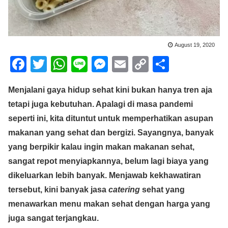
August 19, 2020
F
T
W
Li
M
E
C
S
a
wi
h
n
e
m
o
h
Menjalani gaya hidup sehat kini bukan hanya tren aja
c
tt
at
e
ss
ail
p
ar
tetapi juga kebutuhan. Apalagi di masa pandemi
e
er
s
e
y
e
seperti ini, kita dituntut untuk memperhatikan asupan
b
A
n
Li
makanan yang sehat dan bergizi. Sayangnya, banyak
o
p
g
n
yang berpikir kalau ingin makan makanan sehat,
o
p
er
k
sangat repot menyiapkannya, belum lagi biaya yang
k
dikeluarkan lebih banyak. Menjawab kekhawatiran
tersebut, kini banyak jasa
catering
sehat yang
menawarkan menu makan sehat dengan harga yang
juga sangat terjangkau.