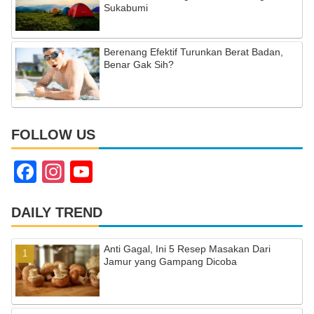
Sukabumi
Berenang Efektif Turunkan Berat Badan,
Benar Gak Sih?
FOLLOW US
F
In
Y
a
st
o
c
a
u
DAILY TREND
e
gr
T
Anti Gagal, Ini 5 Resep Masakan Dari
b
a
u
Jamur yang Gampang Dicoba
o
m
b
o
e