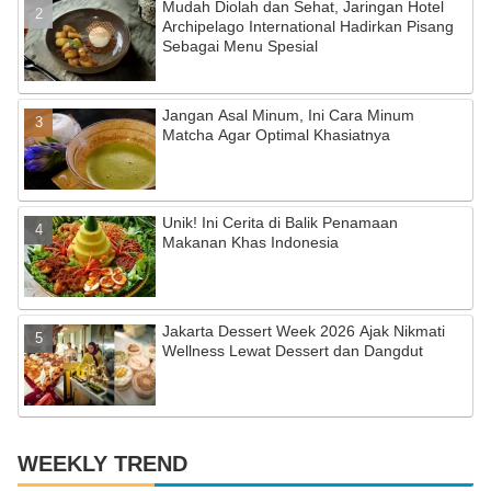
Mudah Diolah dan Sehat, Jaringan Hotel
k
C
Archipelago International Hadirkan Pisang
Sebagai Menu Spesial
h
a
Jangan Asal Minum, Ini Cara Minum
n
Matcha Agar Optimal Khasiatnya
n
el
Unik! Ini Cerita di Balik Penamaan
Makanan Khas Indonesia
Jakarta Dessert Week 2026 Ajak Nikmati
Wellness Lewat Dessert dan Dangdut
WEEKLY TREND