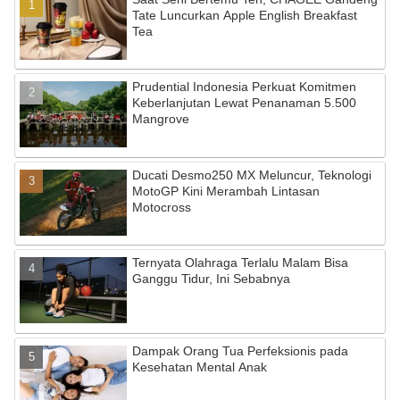
b
a
u
Tate Luncurkan Apple English Breakfast
Tea
o
m
b
o
e
Prudential Indonesia Perkuat Komitmen
k
C
Keberlanjutan Lewat Penanaman 5.500
Mangrove
h
a
Ducati Desmo250 MX Meluncur, Teknologi
n
MotoGP Kini Merambah Lintasan
n
Motocross
el
Ternyata Olahraga Terlalu Malam Bisa
Ganggu Tidur, Ini Sebabnya
Dampak Orang Tua Perfeksionis pada
Kesehatan Mental Anak