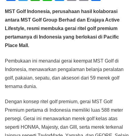
a
wi
h
n
e
m
o
h
MST Golf Indonesia, perusahaan hasil kolaborasi
c
tt
at
e
ss
ail
p
ar
antara MST Golf Group Berhad dan Erajaya Active
e
er
s
e
y
e
Lifestyle, resmi membuka gerai ritel golf premium
b
A
n
Li
pertamanya di Indonesia yang berlokasi di Pacific
o
p
g
n
Place Mall.
o
p
er
k
Pembukaan ini menandai gerai keempat MST Golf di
k
Indonesia, menawarkan pengalaman belanja peralatan
golf, pakaian, sepatu, dan aksesori dari 59 merek golf
ternama dunia.
Dengan konsep ritel golf premium, gerai MST Golf
Premium pertama di Indonesia memiliki luas 588 meter
persegi. Gerai ini menawarkan merek golf kelas atas
seperti HONMA, Majesty, dan GIII, serta merek terkenal
lainnya seperti TaylorMade, Yamaha, dan GFORE. Selain