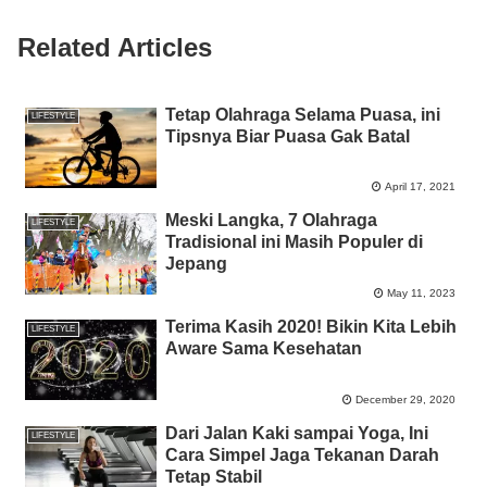
o
p
er
k
Related Articles
k
Tetap Olahraga Selama Puasa, ini
LIFESTYLE
Tipsnya Biar Puasa Gak Batal
April 17, 2021
Meski Langka, 7 Olahraga
LIFESTYLE
Tradisional ini Masih Populer di
Jepang
May 11, 2023
Terima Kasih 2020! Bikin Kita Lebih
LIFESTYLE
Aware Sama Kesehatan
December 29, 2020
Dari Jalan Kaki sampai Yoga, Ini
LIFESTYLE
Cara Simpel Jaga Tekanan Darah
Tetap Stabil