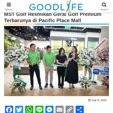
Menus
Search
MST Golf Resmikan Gerai Golf Premium
Terbarunya di Pacific Place Mall
July 9, 2024
F
T
W
Li
M
E
C
S