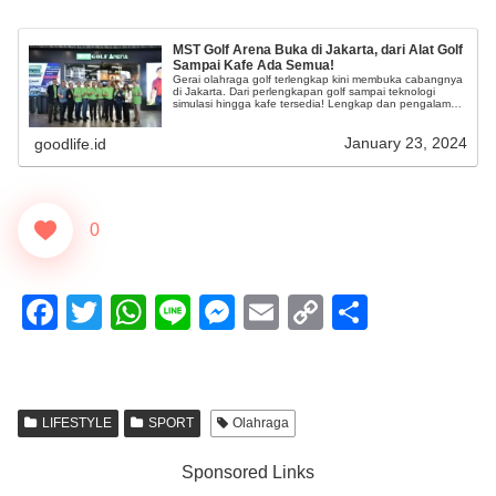
MST Golf Arena Buka di Jakarta, dari Alat Golf
Sampai Kafe Ada Semua!
Gerai olahraga golf terlengkap kini membuka cabangnya
di Jakarta. Dari perlengkapan golf sampai teknologi
simulasi hingga kafe tersedia! Lengkap dan pengalaman
belanja jadi lebih menyenangkan.
January 23, 2024
goodlife.id
0
F
T
W
Li
M
E
C
S
a
wi
h
n
e
m
o
h
c
tt
at
e
ss
ail
p
ar
e
er
s
e
y
e
LIFESTYLE
SPORT
Olahraga
b
A
n
Li
Sponsored Links
o
p
g
n