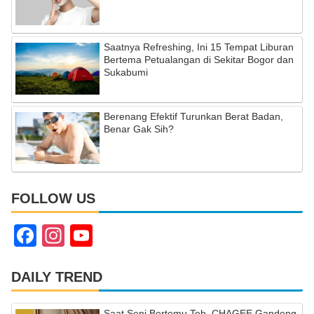
Saatnya Refreshing, Ini 15 Tempat Liburan
Bertema Petualangan di Sekitar Bogor dan
Sukabumi
Berenang Efektif Turunkan Berat Badan,
Benar Gak Sih?
FOLLOW US
F
In
Y
a
st
o
c
a
u
DAILY TREND
e
gr
T
Saat Seni Bertemu Teh, CHAGEE Gandeng