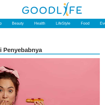
p
Beauty
Health
LifeStyle
Food
Ev
ni Penyebabnya