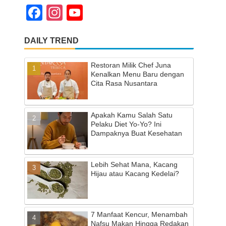
F
In
Y
a
st
o
DAILY TREND
c
a
u
e
gr
T
Restoran Milik Chef Juna
b
a
u
Kenalkan Menu Baru dengan
Cita Rasa Nusantara
o
m
b
o
e
Apakah Kamu Salah Satu
k
C
Pelaku Diet Yo-Yo? Ini
Dampaknya Buat Kesehatan
h
a
Lebih Sehat Mana, Kacang
n
Hijau atau Kacang Kedelai?
n
el
7 Manfaat Kencur, Menambah
Nafsu Makan Hingga Redakan