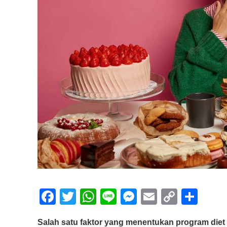
F
T
W
Li
M
E
C
S
a
wi
h
n
e
m
o
h
Salah satu faktor yang menentukan program diet 