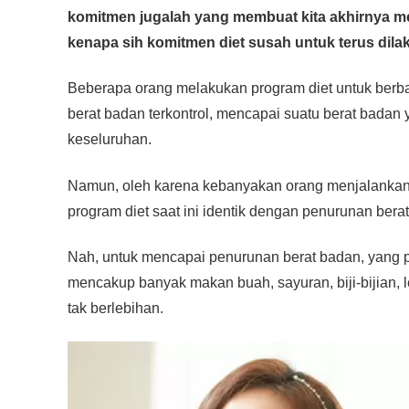
c
tt
at
e
ss
ail
p
ar
komitmen jugalah yang membuat kita akhirnya men
e
er
s
e
y
e
kenapa sih komitmen diet susah untuk terus dil
b
A
n
Li
o
p
g
n
Beberapa orang melakukan program diet untuk berba
o
p
er
k
berat badan terkontrol, mencapai suatu berat badan
keseluruhan.
k
Namun, oleh karena kebanyakan orang menjalankan
program diet saat ini identik dengan penurunan bera
Nah, untuk mencapai penurunan berat badan, yang p
mencakup banyak makan buah, sayuran, biji-bijian, 
tak berlebihan.