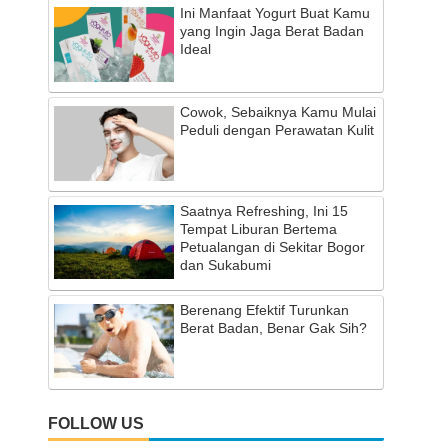
Ini Manfaat Yogurt Buat Kamu
yang Ingin Jaga Berat Badan
Ideal
Cowok, Sebaiknya Kamu Mulai
Peduli dengan Perawatan Kulit
Saatnya Refreshing, Ini 15
Tempat Liburan Bertema
Petualangan di Sekitar Bogor
dan Sukabumi
Berenang Efektif Turunkan
Berat Badan, Benar Gak Sih?
FOLLOW US