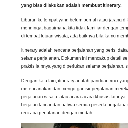
c
tt
at
e
ss
ail
p
ar
yang bisa dilakukan adalah membuat itinerary.
e
er
s
e
y
e
b
A
n
Li
Liburan ke tempat yang belum pernah atau jarang d
o
p
g
n
mengingat bagaimana kita tidak familiar dengan tem
o
p
er
k
di tempat tujuan wisata, ada baiknya bila kamu me
k
Itinerary adalah rencana perjalanan yang berisi daft
selama perjalanan. Dokumen ini mencakup detail seper
praktis lainnya yang diperlukan selama perjalanan, 
Dengan kata lain, itinerary adalah panduan rinci 
merencanakan dan mengorganisir perjalanan mereka. 
perjalanan wisata, atau acara-acara khusus lainn
berjalan lancar dan bahwa semua peserta perjalanan
rencana perjalanan dengan mudah.