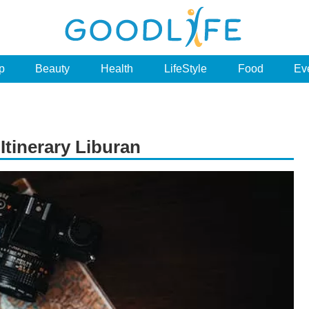
p
Beauty
Health
LifeStyle
Food
Ev
 Itinerary Liburan