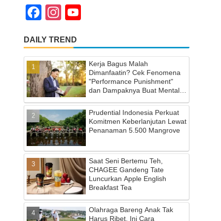
F
In
Y
a
st
o
DAILY TREND
c
a
u
e
gr
T
Kerja Bagus Malah
b
a
u
Dimanfaatin? Cek Fenomena
"Performance Punishment"
o
m
b
dan Dampaknya Buat Mental
Health
o
e
Prudential Indonesia Perkuat
k
C
Komitmen Keberlanjutan Lewat
Penanaman 5.500 Mangrove
h
a
Saat Seni Bertemu Teh,
n
CHAGEE Gandeng Tate
Luncurkan Apple English
n
Breakfast Tea
el
Olahraga Bareng Anak Tak
Harus Ribet, Ini Cara