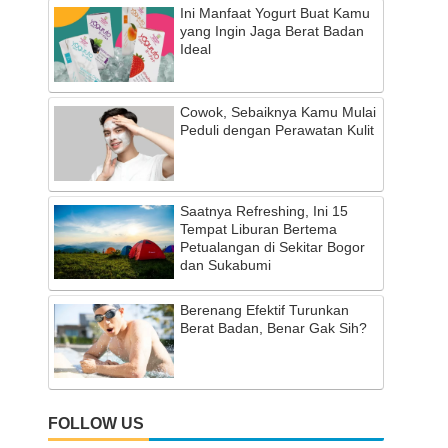
Ini Manfaat Yogurt Buat Kamu
yang Ingin Jaga Berat Badan
Ideal
Cowok, Sebaiknya Kamu Mulai
Peduli dengan Perawatan Kulit
Saatnya Refreshing, Ini 15
Tempat Liburan Bertema
Petualangan di Sekitar Bogor
dan Sukabumi
Berenang Efektif Turunkan
Berat Badan, Benar Gak Sih?
FOLLOW US