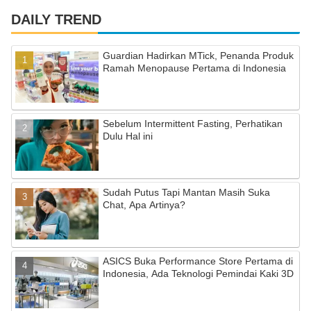
a
st
o
c
a
u
DAILY TREND
e
gr
T
Guardian Hadirkan MTick, Penanda Produk
b
a
u
Ramah Menopause Pertama di Indonesia
o
m
b
o
e
Sebelum Intermittent Fasting, Perhatikan
k
C
Dulu Hal ini
h
a
Sudah Putus Tapi Mantan Masih Suka
n
Chat, Apa Artinya?
n
el
ASICS Buka Performance Store Pertama di
Indonesia, Ada Teknologi Pemindai Kaki 3D