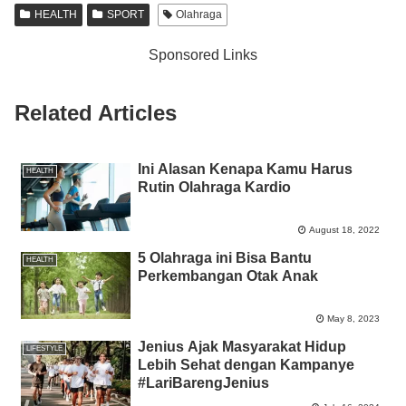
e
er
s
e
y
e
HEALTH
SPORT
Olahraga
b
A
n
Li
Sponsored Links
o
p
g
n
o
p
er
k
Related Articles
k
Ini Alasan Kenapa Kamu Harus
HEALTH
Rutin Olahraga Kardio
August 18, 2022
5 Olahraga ini Bisa Bantu
HEALTH
Perkembangan Otak Anak
May 8, 2023
Jenius Ajak Masyarakat Hidup
LIFESTYLE
Lebih Sehat dengan Kampanye
#LariBarengJenius