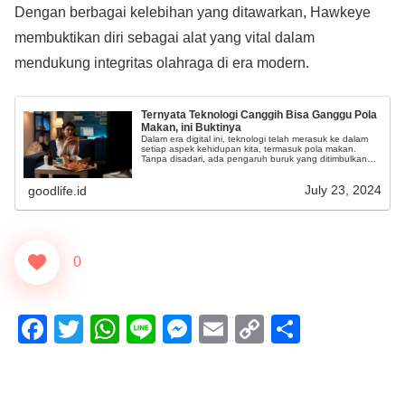
Dengan berbagai kelebihan yang ditawarkan, Hawkeye
membuktikan diri sebagai alat yang vital dalam
mendukung integritas olahraga di era modern.
Ternyata Teknologi Canggih Bisa Ganggu Pola
Makan, ini Buktinya
Dalam era digital ini, teknologi telah merasuk ke dalam
setiap aspek kehidupan kita, termasuk pola makan.
Tanpa disadari, ada pengaruh buruk yang ditimbulkan
teknologi pada pola makan.
July 23, 2024
goodlife.id
0
F
T
W
Li
M
E
C
S
a
wi
h
n
e
m
o
h
c
tt
at
e
ss
ail
p
ar