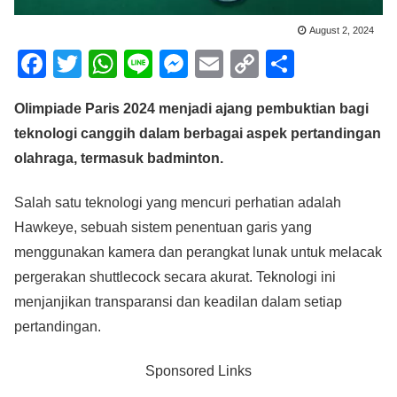
August 2, 2024
F
T
W
Li
M
E
C
S
a
wi
h
n
e
m
o
h
Olimpiade Paris 2024 menjadi ajang pembuktian bagi
c
tt
at
e
ss
ail
p
ar
teknologi canggih dalam berbagai aspek pertandingan
e
er
s
e
y
e
olahraga, termasuk badminton.
b
A
n
Li
o
p
g
n
Salah satu teknologi yang mencuri perhatian adalah
o
p
er
k
Hawkeye, sebuah sistem penentuan garis yang
menggunakan kamera dan perangkat lunak untuk melacak
k
pergerakan shuttlecock secara akurat. Teknologi ini
menjanjikan transparansi dan keadilan dalam setiap
pertandingan.
Sponsored Links