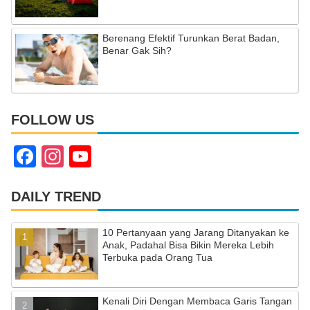
Berenang Efektif Turunkan Berat Badan,
Benar Gak Sih?
FOLLOW US
F
In
Y
a
st
o
c
a
u
DAILY TREND
e
gr
T
10 Pertanyaan yang Jarang Ditanyakan ke
b
a
u
Anak, Padahal Bisa Bikin Mereka Lebih
Terbuka pada Orang Tua
o
m
b
o
e
Kenali Diri Dengan Membaca Garis Tangan