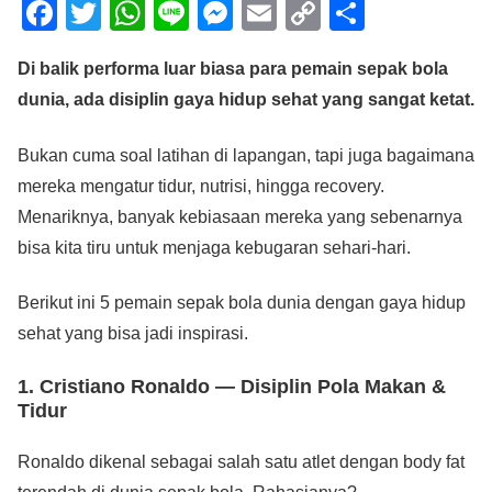
F
T
W
Li
M
E
C
S
a
wi
h
n
e
m
o
h
Di balik performa luar biasa para pemain sepak bola
c
tt
at
e
ss
ail
p
ar
dunia, ada disiplin gaya hidup sehat yang sangat ketat.
e
er
s
e
y
e
b
A
n
Li
Bukan cuma soal latihan di lapangan, tapi juga bagaimana
o
p
g
n
mereka mengatur tidur, nutrisi, hingga recovery.
o
p
er
k
Menariknya, banyak kebiasaan mereka yang sebenarnya
bisa kita tiru untuk menjaga kebugaran sehari-hari.
k
Berikut ini 5 pemain sepak bola dunia dengan gaya hidup
sehat yang bisa jadi inspirasi.
1. Cristiano Ronaldo — Disiplin Pola Makan &
Tidur
Ronaldo dikenal sebagai salah satu atlet dengan body fat