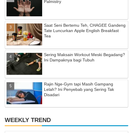
k
C
Palmistry
h
a
Saat Seni Bertemu Teh, CHAGEE Gandeng
n
Tate Luncurkan Apple English Breakfast
n
Tea
el
Sering Maksain Workout Meski Begadang?
Ini Dampaknya bagi Tubuh
Rajin Nge-Gym tapi Masih Gampang
Lelah? Ini Penyebab yang Sering Tak
Disadari
WEEKLY TREND