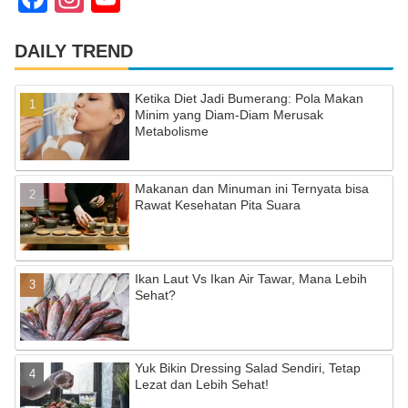
a
st
o
c
a
u
DAILY TREND
e
gr
T
Ketika Diet Jadi Bumerang: Pola Makan
b
a
u
Minim yang Diam-Diam Merusak
Metabolisme
o
m
b
o
e
Makanan dan Minuman ini Ternyata bisa
k
C
Rawat Kesehatan Pita Suara
h
a
Ikan Laut Vs Ikan Air Tawar, Mana Lebih
n
Sehat?
n
el
Yuk Bikin Dressing Salad Sendiri, Tetap
Lezat dan Lebih Sehat!