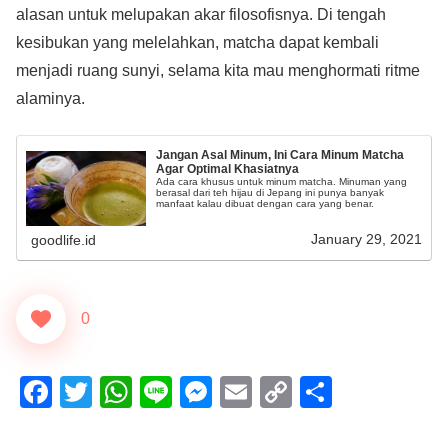
alasan untuk melupakan akar filosofisnya. Di tengah
kesibukan yang melelahkan, matcha dapat kembali
menjadi ruang sunyi, selama kita mau menghormati ritme
alaminya.
Jangan Asal Minum, Ini Cara Minum Matcha
Agar Optimal Khasiatnya
Ada cara khusus untuk minum matcha. Minuman yang
berasal dari teh hijau di Jepang ini punya banyak
manfaat kalau dibuat dengan cara yang benar.
January 29, 2021
goodlife.id
0
F
T
W
Li
M
E
C
S
a
wi
h
n
e
m
o
h