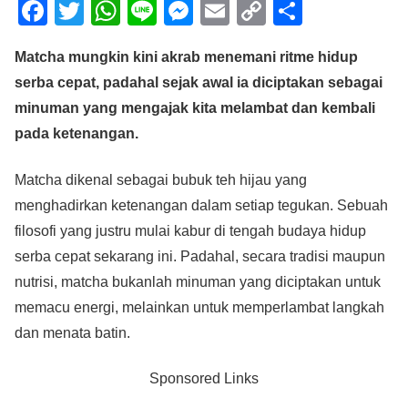
F
T
W
Li
M
E
C
S
a
wi
h
n
e
m
o
h
Matcha mungkin kini akrab menemani ritme hidup
c
tt
at
e
ss
ail
p
ar
serba cepat, padahal sejak awal ia diciptakan sebagai
e
er
s
e
y
e
minuman yang mengajak kita melambat dan kembali
b
A
n
Li
pada ketenangan.
o
p
g
n
o
p
er
k
Matcha dikenal sebagai bubuk teh hijau yang
menghadirkan ketenangan dalam setiap tegukan. Sebuah
k
filosofi yang justru mulai kabur di tengah budaya hidup
serba cepat sekarang ini. Padahal, secara tradisi maupun
nutrisi, matcha bukanlah minuman yang diciptakan untuk
memacu energi, melainkan untuk memperlambat langkah
dan menata batin.
Sponsored Links