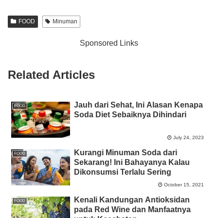
c
tt
at
e
ss
ail
p
ar
e
er
s
e
y
e
FOOD
Minuman
b
A
n
Li
Sponsored Links
o
p
g
n
o
p
er
k
Related Articles
k
Jauh dari Sehat, Ini Alasan Kenapa
FOOD
Soda Diet Sebaiknya Dihindari
July 24, 2023
Kurangi Minuman Soda dari
FOOD
Sekarang! Ini Bahayanya Kalau
Dikonsumsi Terlalu Sering
October 15, 2021
Kenali Kandungan Antioksidan
FOOD
pada Red Wine dan Manfaatnya