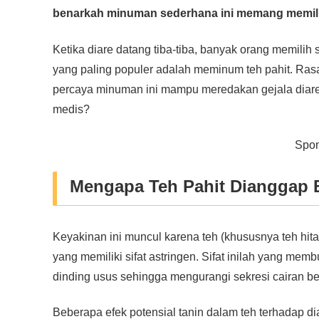
c
tt
at
e
ss
ail
p
ar
benarkah minuman sederhana ini memang memilik
e
er
s
e
y
e
b
A
n
Li
Ketika diare datang tiba-tiba, banyak orang memilih
o
p
g
n
yang paling populer adalah meminum teh pahit. Ra
o
p
er
k
percaya minuman ini mampu meredakan gejala diare 
medis?
k
Spon
Mengapa Teh Pahit Dianggap B
Keyakinan ini muncul karena teh (khususnya teh hit
yang memiliki sifat astringen. Sifat inilah yang m
dinding usus sehingga mengurangi sekresi cairan be
Beberapa efek potensial tanin dalam teh terhadap di