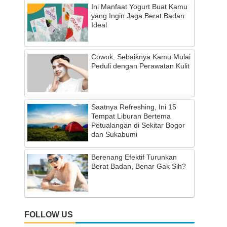
Ini Manfaat Yogurt Buat Kamu
yang Ingin Jaga Berat Badan
Ideal
Cowok, Sebaiknya Kamu Mulai
Peduli dengan Perawatan Kulit
Saatnya Refreshing, Ini 15
Tempat Liburan Bertema
Petualangan di Sekitar Bogor
dan Sukabumi
Berenang Efektif Turunkan
Berat Badan, Benar Gak Sih?
FOLLOW US