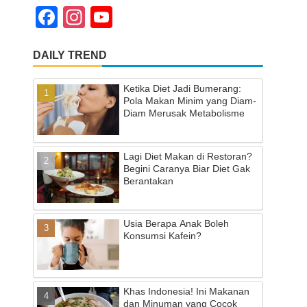
F
In
Y
a
st
o
DAILY TREND
c
a
u
e
gr
T
Ketika Diet Jadi Bumerang:
b
a
u
Pola Makan Minim yang Diam-
Diam Merusak Metabolisme
o
m
b
o
e
Lagi Diet Makan di Restoran?
k
C
Begini Caranya Biar Diet Gak
Berantakan
h
a
Usia Berapa Anak Boleh
n
Konsumsi Kafein?
n
el
Khas Indonesia! Ini Makanan
dan Minuman yang Cocok