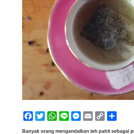
F
T
W
Li
M
E
C
S
a
wi
h
n
e
m
o
h
Banyak orang mengandalkan teh pahit sebagai p