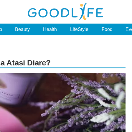
p
Beauty
Health
LifeStyle
Food
Ev
a Atasi Diare?