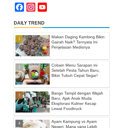
F
In
Y
a
st
o
DAILY TREND
c
a
u
e
gr
T
Makan Daging Kambing Bikin
b
a
u
Gairah Naik? Ternyata Ini
Penjelasan Medisnya
o
m
b
o
e
Cobain Menu Sarapan ini
k
C
Setelah Pesta Tahun Baru,
Bikin Tubuh Cepat Segar!
h
a
Bango Tampil dengan Wajah
n
Baru, Ajak Anak Muda
Eksplorasi Kuliner Kecap
n
Lewat Foodtruck
el
Ayam Kampung vs Ayam
Negeri: Mana yang Lebih