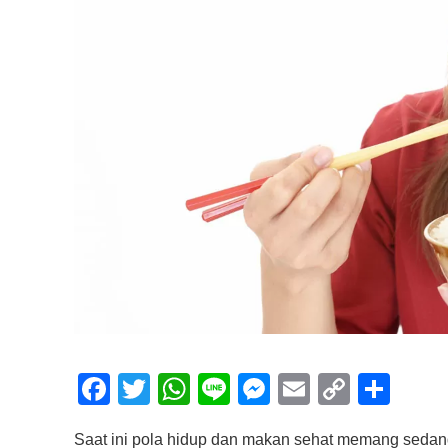
F
T
W
Li
M
E
C
S
a
wi
h
n
e
m
o
h
Saat ini pola hidup dan makan sehat memang sedang 