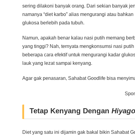
c
tt
at
e
ss
ail
p
ar
sering dilakoni banyak orang. Dari sekian banyak je
e
er
s
e
y
e
namanya “diet karbo” alias mengurangi atau bahka
b
A
n
Li
glukosa berlebih pada tubuh.
o
p
g
n
o
p
er
k
Namun, apakah benar kalau nasi putih memang ber
yang tinggi? Nah, ternyata mengkonsumsi nasi putih
k
beberapa cara efektif untuk mengurangi kadar gluko
lauk yang lezat sampai kenyang.
Agar gak penasaran, Sahabat Goodlife bisa menyimak
Spon
Tetap Kenyang Dengan
Hiyago
Diet yang satu ini dijamin gak bakal bikin Sahabat Go