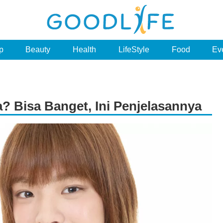
p
Beauty
Health
LifeStyle
Food
Ev
? Bisa Banget, Ini Penjelasannya