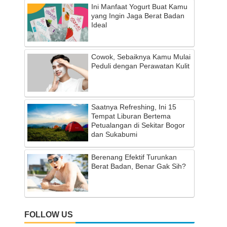
Ini Manfaat Yogurt Buat Kamu
yang Ingin Jaga Berat Badan
Ideal
Cowok, Sebaiknya Kamu Mulai
Peduli dengan Perawatan Kulit
Saatnya Refreshing, Ini 15
Tempat Liburan Bertema
Petualangan di Sekitar Bogor
dan Sukabumi
Berenang Efektif Turunkan
Berat Badan, Benar Gak Sih?
FOLLOW US