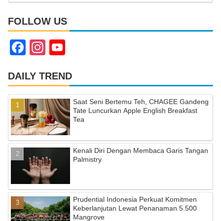
FOLLOW US
F
In
Y
a
st
o
c
a
u
DAILY TREND
e
gr
T
Saat Seni Bertemu Teh, CHAGEE Gandeng
b
a
u
Tate Luncurkan Apple English Breakfast
Tea
o
m
b
o
e
Kenali Diri Dengan Membaca Garis Tangan
k
C
Palmistry
h
a
Prudential Indonesia Perkuat Komitmen
n
Keberlanjutan Lewat Penanaman 5.500
n
Mangrove