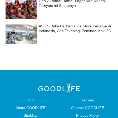
Gen Z Ramai-Ramai Tinggalkan Alkohol,
Ternyata ini Sebabnya
ASICS Buka Performance Store Pertama di
Indonesia, Ada Teknologi Pemindai Kaki 3D
Top
Ranking
About GOODLIFE
Contact GOODLIFE
SiteMap
Privacy Policy