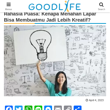
Menus
Search
Rahasia Puasa: Kenapa Menahan Lapar
Bisa Membuatmu Jadi Lebih Kreatif?
April 4, 2023
F
T
W
Li
M
E
C
S