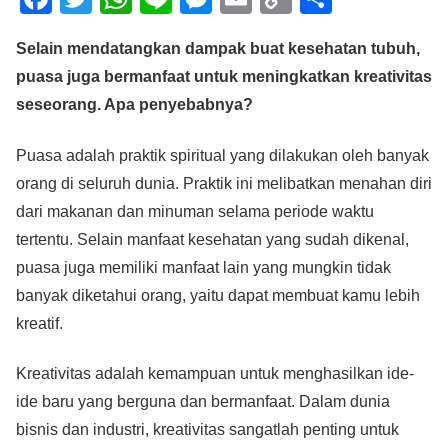
a
wi
h
n
e
m
o
h
Selain mendatangkan dampak buat kesehatan tubuh,
c
tt
at
e
ss
ail
p
ar
puasa juga bermanfaat untuk meningkatkan kreativitas
e
er
s
e
y
e
seseorang. Apa penyebabnya?
b
A
n
Li
o
p
g
n
Puasa adalah praktik spiritual yang dilakukan oleh banyak
o
p
er
k
orang di seluruh dunia. Praktik ini melibatkan menahan diri
dari makanan dan minuman selama periode waktu
k
tertentu. Selain manfaat kesehatan yang sudah dikenal,
puasa juga memiliki manfaat lain yang mungkin tidak
banyak diketahui orang, yaitu dapat membuat kamu lebih
kreatif.
Kreativitas adalah kemampuan untuk menghasilkan ide-
ide baru yang berguna dan bermanfaat. Dalam dunia
bisnis dan industri, kreativitas sangatlah penting untuk