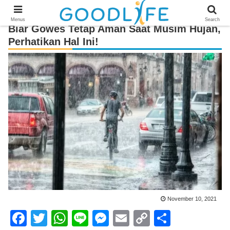
Menus
Search
Biar Gowes Tetap Aman Saat Musim Hujan,
Perhatikan Hal Ini!
November 10, 2021
F
T
W
Li
M
E
C
S