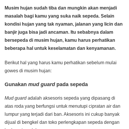
a
wi
h
n
e
m
o
h
Musim hujan sudah tiba dan mungkin akan menjadi
c
tt
at
e
ss
ail
p
ar
masalah bagi kamu yang suka naik sepeda. Selain
e
er
s
e
y
e
kondisi hujan yang tak nyaman, jalanan yang licin dan
b
A
n
Li
banjir juga bisa jadi ancaman. Itu sebabnya dalam
o
p
g
n
bersepeda di musim hujan, kamu harus perhatikan
o
p
er
k
beberapa hal untuk keselamatan dan kenyamanan.
k
Berikut hal yang harus kamu perhatikan sebelum mulai
gowes di musim hujan:
Gunakan
mud guard
pada sepeda
Mud guard
adalah aksesoris sepeda yang dipasang di
atas roda yang berfungsi untuk menutupi cipratan air dan
lumpur yang terjadi dari ban. Aksesoris ini cukup banyak
dijual di bengkel dan toko perlengkapan sepeda dengan