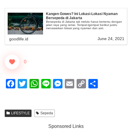
Kangen Gowes? Ini Lokasi-Lokasi Nyaman
Bersepeda di Jakarta
Bersepeda di Jakarta tak melulu harus bertemu dengan
jalan raya yang ramai. Tempat-tgempat berikut justru
menawarkan lokasi yang nyaman dan asri.
June 24, 2021
goodlife.id
0
F
T
W
Li
M
E
C
S
a
wi
h
n
e
m
o
h
c
tt
at
e
ss
ail
p
ar
e
er
s
e
y
e
LIFESTYLE
Sepeda
b
A
n
Li
Sponsored Links
o
p
g
n