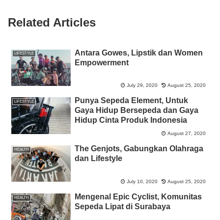
o
p
er
k
Related Articles
k
Antara Gowes, Lipstik dan Women
LIFESTYLE
Empowerment
July 29, 2020
August 25, 2020
Punya Sepeda Element, Untuk
LIFESTYLE
Gaya Hidup Bersepeda dan Gaya
Hidup Cinta Produk Indonesia
August 27, 2020
The Genjots, Gabungkan Olahraga
HEALTH
dan Lifestyle
July 10, 2020
August 25, 2020
Mengenal Epic Cyclist, Komunitas
HEALTH
Sepeda Lipat di Surabaya