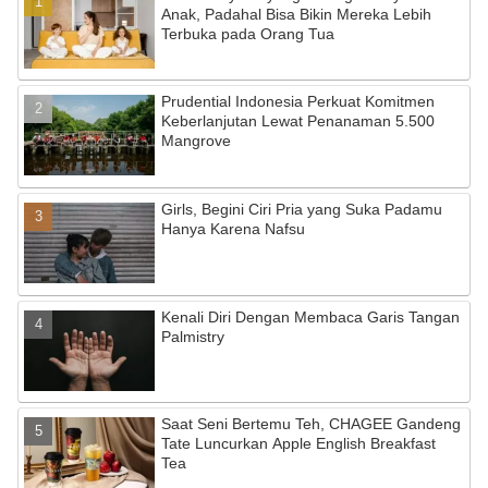
b
a
u
Anak, Padahal Bisa Bikin Mereka Lebih
Terbuka pada Orang Tua
o
m
b
o
e
Prudential Indonesia Perkuat Komitmen
k
C
Keberlanjutan Lewat Penanaman 5.500
Mangrove
h
a
Girls, Begini Ciri Pria yang Suka Padamu
n
Hanya Karena Nafsu
n
el
Kenali Diri Dengan Membaca Garis Tangan
Palmistry
Saat Seni Bertemu Teh, CHAGEE Gandeng
Tate Luncurkan Apple English Breakfast
Tea