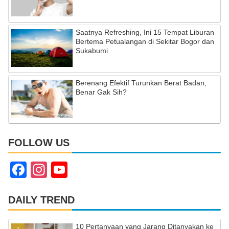
Saatnya Refreshing, Ini 15 Tempat Liburan
Bertema Petualangan di Sekitar Bogor dan
Sukabumi
Berenang Efektif Turunkan Berat Badan,
Benar Gak Sih?
FOLLOW US
F
In
Y
a
st
o
c
a
u
DAILY TREND
e
gr
T
10 Pertanyaan yang Jarang Ditanyakan ke