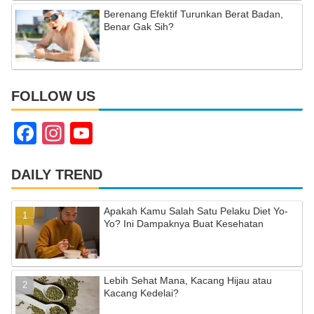
Berenang Efektif Turunkan Berat Badan,
Benar Gak Sih?
FOLLOW US
F
In
Y
a
st
o
c
a
u
DAILY TREND
e
gr
T
Apakah Kamu Salah Satu Pelaku Diet Yo-
b
a
u
Yo? Ini Dampaknya Buat Kesehatan
o
m
b
o
e
Lebih Sehat Mana, Kacang Hijau atau
k
C
Kacang Kedelai?
h