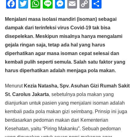
F
T
W
Li
M
E
C
S
a
wi
h
n
e
m
o
h
Menjalani masa isolasi mandiri (isoman) sebagai
c
tt
at
e
ss
ail
p
ar
dampak dari terinfeksi virus Covid-19 tak bisa
e
er
s
e
y
e
disepelekan. Meskipun misalnya hanya mengalami
b
A
n
Li
gejala ringan saja, tetap ada hal yang harus
o
p
g
n
diperhatikan agar masa isoman cepat selesai dan
o
p
er
k
kembali pulih seperti semula. Salah satu faktor yang
k
harus diperhatikan adalah menjaga pola makan.
Menurut
Kezia Natasha, Spv. Asuhan Gizi Rumah Sakit
St. Carolus Jakarta
, sebetulnya pola makan yang
dianjurkan untuk pasien yang menjalani isoman adalah
kembali pada pola makan gizi seimbang. Prinsip ini juga
berdasarkan pedoman makan dari Kementerian
Kesehatan, yaitu “Piring Makanku”. Sebuah pedoman