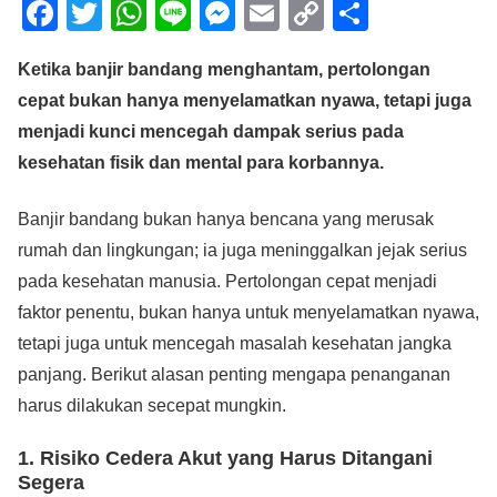
F
T
W
Li
M
E
C
S
a
wi
h
n
e
m
o
h
Ketika banjir bandang menghantam, pertolongan
c
tt
at
e
ss
ail
p
ar
cepat bukan hanya menyelamatkan nyawa, tetapi juga
e
er
s
e
y
e
menjadi kunci mencegah dampak serius pada
b
A
n
Li
kesehatan fisik dan mental para korbannya.
o
p
g
n
o
p
er
k
Banjir bandang bukan hanya bencana yang merusak
rumah dan lingkungan; ia juga meninggalkan jejak serius
k
pada kesehatan manusia. Pertolongan cepat menjadi
faktor penentu, bukan hanya untuk menyelamatkan nyawa,
tetapi juga untuk mencegah masalah kesehatan jangka
panjang. Berikut alasan penting mengapa penanganan
harus dilakukan secepat mungkin.
1. Risiko Cedera Akut yang Harus Ditangani
Segera