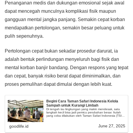
Penanganan medis dan dukungan emosional sejak awal
dapat mencegah munculnya komplikasi fisik maupun
gangguan mental jangka panjang. Semakin cepat korban
mendapatkan pertolongan, semakin besar peluang untuk
pulih sepenuhnya.
Pertolongan cepat bukan sekadar prosedur darurat, ia
adalah bentuk perlindungan menyeluruh bagi fisik dan
mental korban banjir bandang. Dengan respons yang tepat
dan cepat, banyak risiko berat dapat diminimalkan, dan
proses pemulihan dapat dimulai dengan lebih kuat.
Begini Cara Taman Safari Indonesia Kelola
Sampah untuk Kurangi Limbah
Di tengah isu lingkungan yang makin mendesak, satu
langkah kecil bisa jadi pemicu perubahan besar. Itulah
yang coba dilakukan oleh Taman Safari Indonesia (TSI).
Lewat inovasi pengelolaan sampah terintegrasi, kawasan
wisata konservasi ini menarik perhatian banyak pihak,
June 27, 2025
termasuk pemerintah daerah.
goodlife.id