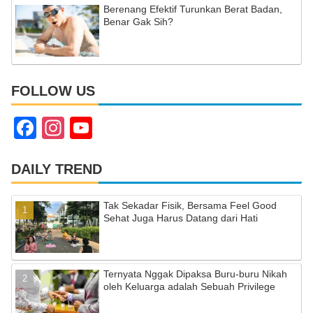
Berenang Efektif Turunkan Berat Badan,
Benar Gak Sih?
FOLLOW US
F
In
Y
a
st
o
c
a
u
DAILY TREND
e
gr
T
Tak Sekadar Fisik, Bersama Feel Good
b
a
u
Sehat Juga Harus Datang dari Hati
o
m
b
o
e
Ternyata Nggak Dipaksa Buru-buru Nikah
k
C
oleh Keluarga adalah Sebuah Privilege
h