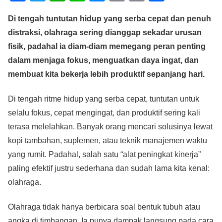
a
wi
h
n
e
m
o
h
Di tengah tuntutan hidup yang serba cepat dan penuh
c
tt
at
e
ss
ail
p
ar
distraksi, olahraga sering dianggap sekadar urusan
e
er
s
e
y
e
fisik, padahal ia diam-diam memegang peran penting
b
A
n
Li
dalam menjaga fokus, menguatkan daya ingat, dan
o
p
g
n
membuat kita bekerja lebih produktif sepanjang hari.
o
p
er
k
Di tengah ritme hidup yang serba cepat, tuntutan untuk
k
selalu fokus, cepat mengingat, dan produktif sering kali
terasa melelahkan. Banyak orang mencari solusinya lewat
kopi tambahan, suplemen, atau teknik manajemen waktu
yang rumit. Padahal, salah satu “alat peningkat kinerja”
paling efektif justru sederhana dan sudah lama kita kenal:
olahraga.
Olahraga tidak hanya berbicara soal bentuk tubuh atau
angka di timbangan. Ia punya dampak langsung pada cara