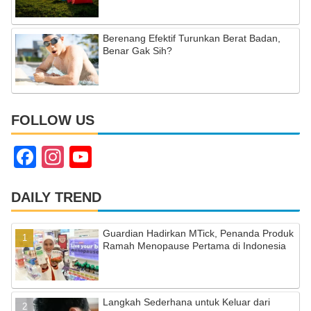
Berenang Efektif Turunkan Berat Badan,
Benar Gak Sih?
FOLLOW US
F
In
Y
a
st
o
c
a
u
DAILY TREND
e
gr
T
Guardian Hadirkan MTick, Penanda Produk
b
a
u
Ramah Menopause Pertama di Indonesia
o
m
b
o
e
Langkah Sederhana untuk Keluar dari