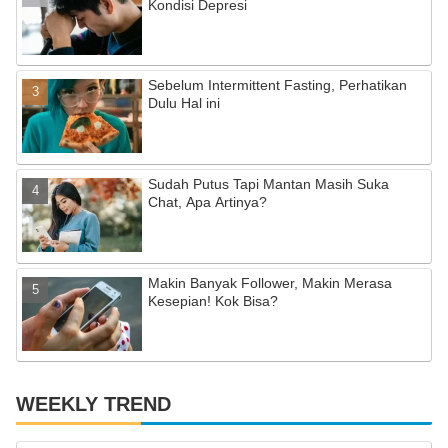
k
C
Kondisi Depresi
h
a
Sebelum Intermittent Fasting, Perhatikan
n
Dulu Hal ini
n
el
Sudah Putus Tapi Mantan Masih Suka
Chat, Apa Artinya?
Makin Banyak Follower, Makin Merasa
Kesepian! Kok Bisa?
WEEKLY TREND