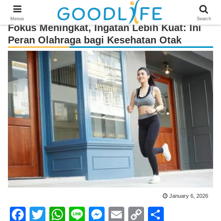
Menus
Search
Fokus Meningkat, Ingatan Lebih Kuat: Ini
Peran Olahraga bagi Kesehatan Otak
January 6, 2026
F
T
W
Li
M
E
C
S