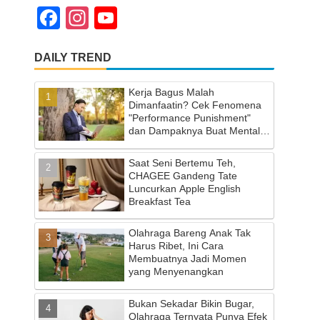
F
In
Y
a
st
o
DAILY TREND
c
a
u
e
gr
T
Kerja Bagus Malah
b
a
u
Dimanfaatin? Cek Fenomena
"Performance Punishment"
o
m
b
dan Dampaknya Buat Mental
Health
o
e
Saat Seni Bertemu Teh,
k
C
CHAGEE Gandeng Tate
Luncurkan Apple English
h
Breakfast Tea
a
Olahraga Bareng Anak Tak
n
Harus Ribet, Ini Cara
Membuatnya Jadi Momen
n
yang Menyenangkan
el
Bukan Sekadar Bikin Bugar,
Olahraga Ternyata Punya Efek