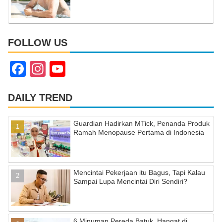
FOLLOW US
F
In
Y
a
st
o
c
a
u
DAILY TREND
e
gr
T
Guardian Hadirkan MTick, Penanda Produk
b
a
u
Ramah Menopause Pertama di Indonesia
o
m
b
o
e
Mencintai Pekerjaan itu Bagus, Tapi Kalau
k
C
Sampai Lupa Mencintai Diri Sendiri?
h
a
6 Minuman Pereda Batuk, Hangat di