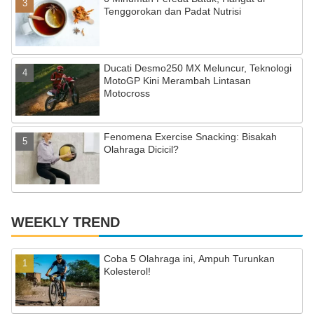
n
Tenggorokan dan Padat Nutrisi
n
el
Ducati Desmo250 MX Meluncur, Teknologi
MotoGP Kini Merambah Lintasan
Motocross
Fenomena Exercise Snacking: Bisakah
Olahraga Dicicil?
WEEKLY TREND
Coba 5 Olahraga ini, Ampuh Turunkan
Kolesterol!