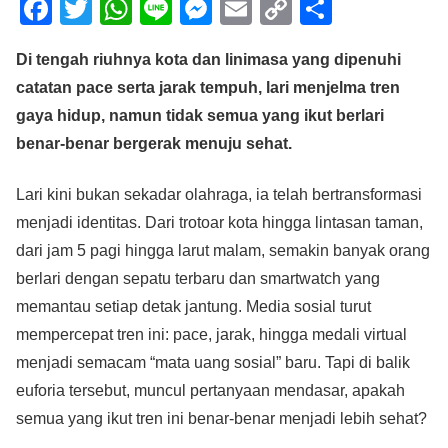
F
T
W
Li
M
E
C
S
a
wi
h
n
e
m
o
h
Di tengah riuhnya kota dan linimasa yang dipenuhi
c
tt
at
e
ss
ail
p
ar
catatan pace serta jarak tempuh, lari menjelma tren
e
er
s
e
y
e
gaya hidup, namun tidak semua yang ikut berlari
b
A
n
Li
benar-benar bergerak menuju sehat.
o
p
g
n
o
p
er
k
Lari kini bukan sekadar olahraga, ia telah bertransformasi
menjadi identitas. Dari trotoar kota hingga lintasan taman,
k
dari jam 5 pagi hingga larut malam, semakin banyak orang
berlari dengan sepatu terbaru dan smartwatch yang
memantau setiap detak jantung. Media sosial turut
mempercepat tren ini: pace, jarak, hingga medali virtual
menjadi semacam “mata uang sosial” baru. Tapi di balik
euforia tersebut, muncul pertanyaan mendasar, apakah
semua yang ikut tren ini benar-benar menjadi lebih sehat?