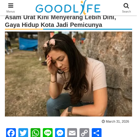
Menus
Search
Asam Urat Kini Menyerang Lebih Dini,
Gaya Hidup Kota Jadi Pemicunya
March 31, 2026
F
T
W
Li
M
E
C
S