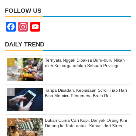
FOLLOW US
F
In
Y
a
st
o
c
a
u
DAILY TREND
e
gr
T
Ternyata Nggak Dipaksa Buru-buru Nikah
b
a
u
oleh Keluarga adalah Sebuah Privilege
o
m
b
o
e
Tanpa Disadari, Kebiasaan Scroll Tiap Hari
k
C
Bisa Memicu Fenomena Brain Rot
h
a
Bukan Cuma Cari Kopi, Banyak Orang Kini
n
Datang ke Kafe untuk “Kabur” dari Stres
n