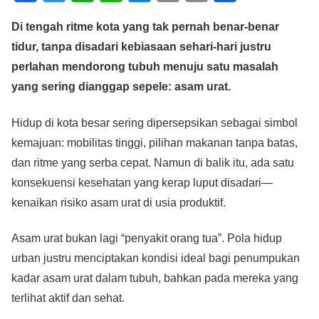
a
wi
h
n
e
m
o
h
Di tengah ritme kota yang tak pernah benar-benar
c
tt
at
e
ss
ail
p
ar
tidur, tanpa disadari kebiasaan sehari-hari justru
e
er
s
e
y
e
perlahan mendorong tubuh menuju satu masalah
b
A
n
Li
yang sering dianggap sepele: asam urat.
o
p
g
n
o
p
er
k
Hidup di kota besar sering dipersepsikan sebagai simbol
kemajuan: mobilitas tinggi, pilihan makanan tanpa batas,
k
dan ritme yang serba cepat. Namun di balik itu, ada satu
konsekuensi kesehatan yang kerap luput disadari—
kenaikan risiko asam urat di usia produktif.
Asam urat bukan lagi “penyakit orang tua”. Pola hidup
urban justru menciptakan kondisi ideal bagi penumpukan
kadar asam urat dalam tubuh, bahkan pada mereka yang
terlihat aktif dan sehat.