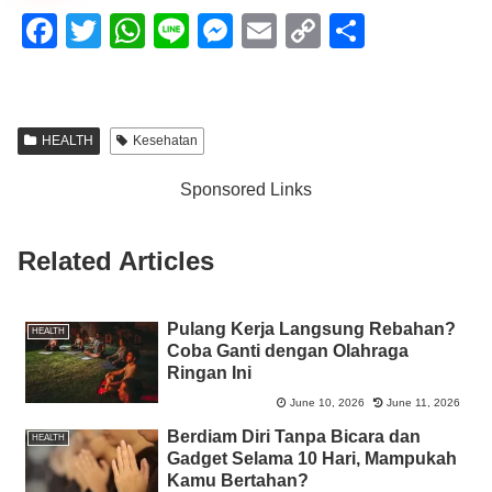
F
T
W
Li
M
E
C
S
a
wi
h
n
e
m
o
h
c
tt
at
e
ss
ail
p
ar
e
er
s
e
y
e
HEALTH
Kesehatan
b
A
n
Li
Sponsored Links
o
p
g
n
o
p
er
k
Related Articles
k
Pulang Kerja Langsung Rebahan?
HEALTH
Coba Ganti dengan Olahraga
Ringan Ini
June 10, 2026
June 11, 2026
Berdiam Diri Tanpa Bicara dan
HEALTH
Gadget Selama 10 Hari, Mampukah
Kamu Bertahan?