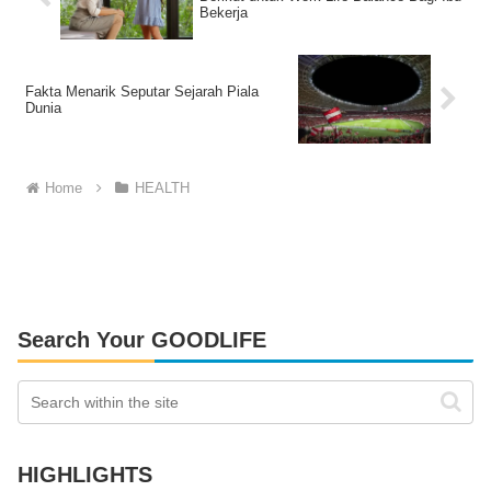
Bekerja
Fakta Menarik Seputar Sejarah Piala
Dunia
Home
HEALTH
Search Your GOODLIFE
HIGHLIGHTS