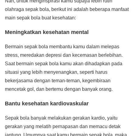
Nah, untuk menginspirasi kamu supaya lebih rutin
olahraga sepak bola, berikut ini adalah beberapa manfaat
main sepak bola buat kesehatan:
Meningkatkan kesehatan mental
Bermain sepak bola membantu kamu dalam melepas
stress, meredakan depresi dan kecemasan berlebihan.
Saat bermain sepak bola kamu akan dihadapkan pada
situasi yang lebih menyenangkan, seperti harus
bekerjasama dengan teman-teman, kegembiraan
mencetak gol, dan bertemu dengan banyak orang.
Bantu kesehatan kardiovaskular
Sepak bola banyak melakukan gerakan kardio, yaitu
gerakan yang melatih pernapasan dan memacu detak
jantung. Umumnya saat kamu bermain sepak bola, maka