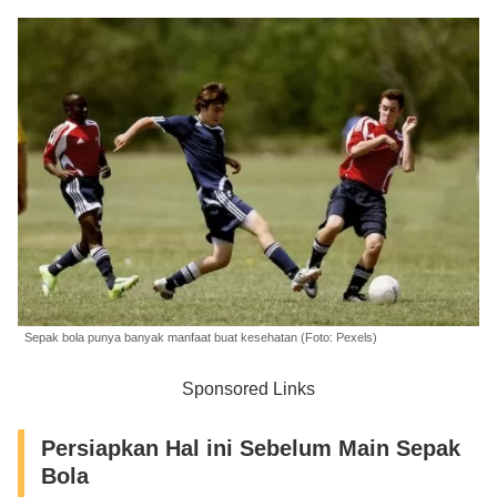
Sepak bola punya banyak manfaat buat kesehatan (Foto: Pexels)
Sponsored Links
Persiapkan Hal ini Sebelum Main Sepak
Bola