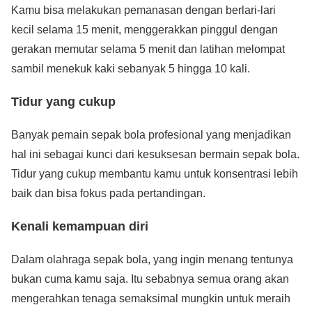
Kamu bisa melakukan pemanasan dengan berlari-lari
kecil selama 15 menit, menggerakkan pinggul dengan
gerakan memutar selama 5 menit dan latihan melompat
sambil menekuk kaki sebanyak 5 hingga 10 kali.
Tidur yang cukup
Banyak pemain sepak bola profesional yang menjadikan
hal ini sebagai kunci dari kesuksesan bermain sepak bola.
Tidur yang cukup membantu kamu untuk konsentrasi lebih
baik dan bisa fokus pada pertandingan.
Kenali kemampuan diri
Dalam olahraga sepak bola, yang ingin menang tentunya
bukan cuma kamu saja. Itu sebabnya semua orang akan
mengerahkan tenaga semaksimal mungkin untuk meraih