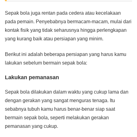
Sepak bola juga rentan pada cedera atau kecelakaan
pada pemain. Penyebabnya bermacam-macam, mulai dari
kontak fisik yang tidak seharusnya hingga perlengkapan
yang kurang baik atau persiapan yang minim.
Berikut ini adalah beberapa persiapan yang harus kamu
lakukan sebelum bermain sepak bola:
Lakukan pemanasan
Sepak bola dilakukan dalam waktu yang cukup lama dan
dengan gerakan yang sangat menguras tenaga. Itu
sebabnya tubuh kamu harus benar-benar siap saat
bermain sepak bola, seperti melakukan gerakan
pemanasan yang cukup.