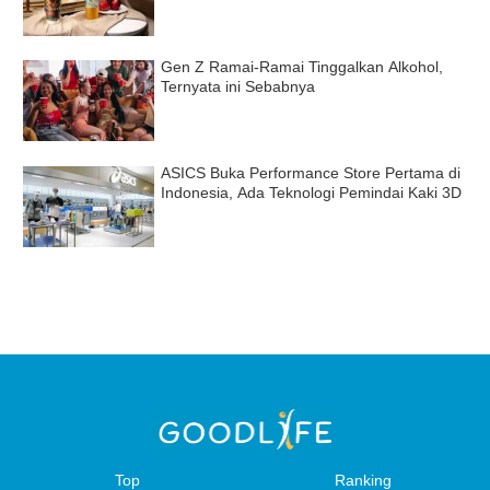
Gen Z Ramai-Ramai Tinggalkan Alkohol,
Ternyata ini Sebabnya
ASICS Buka Performance Store Pertama di
Indonesia, Ada Teknologi Pemindai Kaki 3D
Top
Ranking