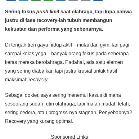
a
wi
h
n
e
m
o
h
Sering fokus
push limi
t saat olahraga, tapi lupa bahwa
c
tt
at
e
ss
ail
p
ar
justru di fase recovery-lah tubuh membangun
e
er
s
e
y
e
kekuatan dan performa yang sebenarnya.
b
A
n
Li
o
p
g
n
Di tengah tren gaya hidup aktif—mulai dari gym, lari pagi,
o
p
er
k
sampai kelas yoga—banyak orang fokus pada seberapa
keras mereka berolahraga. Padahal, ada satu elemen
k
yang sering diabaikan tapi justru krusial untuk hasil
maksimal:
recovery.
Sebagai dokter, saya sering menemui kasus di mana
seseorang sudah rutin olahraga, tapi malah mudah lelah,
sering cedera, atau progress-nya stagnan. Penyebabnya?
Recovery yang kurang optimal.
Sponsored Links