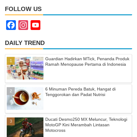
FOLLOW US
F
In
Y
a
st
o
c
a
u
DAILY TREND
e
gr
T
Guardian Hadirkan MTick, Penanda Produk
b
a
u
Ramah Menopause Pertama di Indonesia
o
m
b
o
e
6 Minuman Pereda Batuk, Hangat di
k
C
Tenggorokan dan Padat Nutrisi
h
a
Ducati Desmo250 MX Meluncur, Teknologi
n
MotoGP Kini Merambah Lintasan
n
Motocross