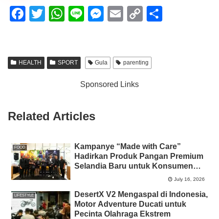
F
T
W
Li
M
E
C
S
a
wi
h
n
e
m
o
h
c
tt
at
e
ss
ail
p
ar
e
er
s
e
y
e
HEALTH
SPORT
Gula
parenting
b
A
n
Li
Sponsored Links
o
p
g
n
o
p
er
k
Related Articles
k
Kampanye “Made with Care”
FOOD
Hadirkan Produk Pangan Premium
Selandia Baru untuk Konsumen
Indonesia
July 16, 2026
DesertX V2 Mengaspal di Indonesia,
LIFESTYLE
Motor Adventure Ducati untuk
Pecinta Olahraga Ekstrem