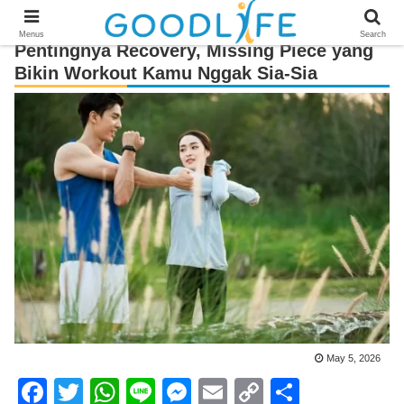
Menus
Search
Pentingnya Recovery, Missing Piece yang
Bikin Workout Kamu Nggak Sia-Sia
May 5, 2026
F
T
W
Li
M
E
C
S