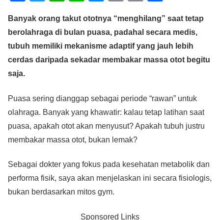
a
wi
h
n
e
m
o
h
Banyak orang takut ototnya “menghilang” saat tetap
c
tt
at
e
ss
ail
p
ar
berolahraga di bulan puasa, padahal secara medis,
e
er
s
e
y
e
tubuh memiliki mekanisme adaptif yang jauh lebih
b
A
n
Li
cerdas daripada sekadar membakar massa otot begitu
o
p
g
n
saja.
o
p
er
k
Puasa sering dianggap sebagai periode “rawan” untuk
k
olahraga. Banyak yang khawatir: kalau tetap latihan saat
puasa, apakah otot akan menyusut? Apakah tubuh justru
membakar massa otot, bukan lemak?
Sebagai dokter yang fokus pada kesehatan metabolik dan
performa fisik, saya akan menjelaskan ini secara fisiologis,
bukan berdasarkan mitos gym.
Sponsored Links