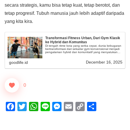
secara strategis, kamu bisa tetap kuat, tetap berotot, dan
tetap progresif. Tubuh manusia jauh lebih adaptif daripada
yang kita kira.
Transformasi Fitness Urban, Dari Gym Klasik
ke Hybrid dan Komunitas
Di tengah ritme kota yang serba cepat, dunia kebugaran
bertransformasi dari sekadar gym konvensional menjadi
pengalaman hybrid dan komunitatif yang menyatukan
latihan fisik, teknologi, dan koneksi sosial.
December 16, 2025
goodlife.id
0
F
T
W
Li
M
E
C
S
a
wi
h
n
e
m
o
h
c
tt
at
e
ss
ail
p
ar