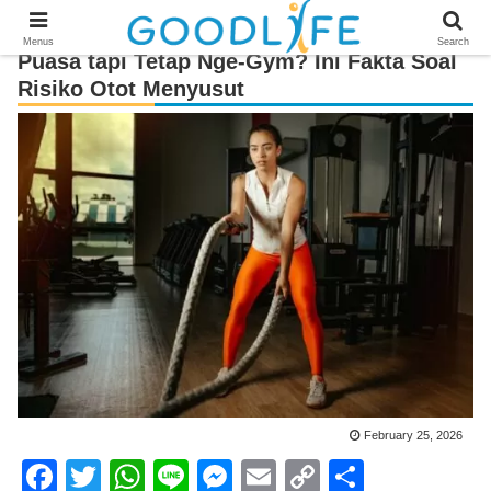
Menus
Search
Puasa tapi Tetap Nge-Gym? Ini Fakta Soal
Risiko Otot Menyusut
February 25, 2026
F
T
W
Li
M
E
C
S