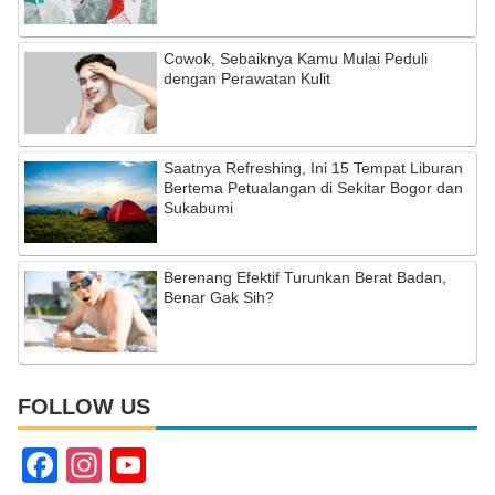
Cowok, Sebaiknya Kamu Mulai Peduli
dengan Perawatan Kulit
Saatnya Refreshing, Ini 15 Tempat Liburan
Bertema Petualangan di Sekitar Bogor dan
Sukabumi
Berenang Efektif Turunkan Berat Badan,
Benar Gak Sih?
FOLLOW US
F
In
Y