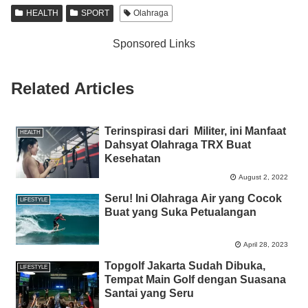
e
er
s
e
y
e
HEALTH
SPORT
Olahraga
b
A
n
Li
Sponsored Links
o
p
g
n
o
p
er
k
Related Articles
k
Terinspirasi dari Militer, ini Manfaat
HEALTH
Dahsyat Olahraga TRX Buat
Kesehatan
August 2, 2022
Seru! Ini Olahraga Air yang Cocok
LIFESTYLE
Buat yang Suka Petualangan
April 28, 2023
Topgolf Jakarta Sudah Dibuka,
LIFESTYLE
Tempat Main Golf dengan Suasana
Santai yang Seru