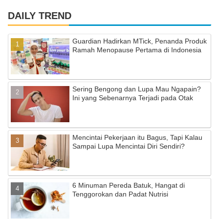
a
st
o
c
a
u
DAILY TREND
e
gr
T
Guardian Hadirkan MTick, Penanda Produk
b
a
u
Ramah Menopause Pertama di Indonesia
o
m
b
o
e
Sering Bengong dan Lupa Mau Ngapain?
k
C
Ini yang Sebenarnya Terjadi pada Otak
h
a
Mencintai Pekerjaan itu Bagus, Tapi Kalau
n
Sampai Lupa Mencintai Diri Sendiri?
n
el
6 Minuman Pereda Batuk, Hangat di
Tenggorokan dan Padat Nutrisi