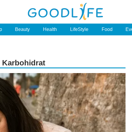
p
Beauty
Health
LifeStyle
Food
Ev
 Karbohidrat