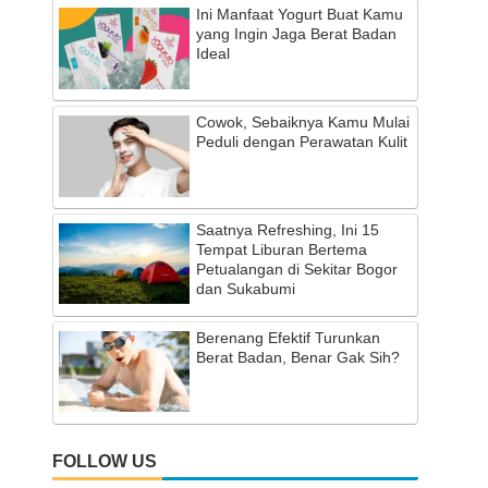
Ini Manfaat Yogurt Buat Kamu
yang Ingin Jaga Berat Badan
Ideal
Cowok, Sebaiknya Kamu Mulai
Peduli dengan Perawatan Kulit
Saatnya Refreshing, Ini 15
Tempat Liburan Bertema
Petualangan di Sekitar Bogor
dan Sukabumi
Berenang Efektif Turunkan
Berat Badan, Benar Gak Sih?
FOLLOW US