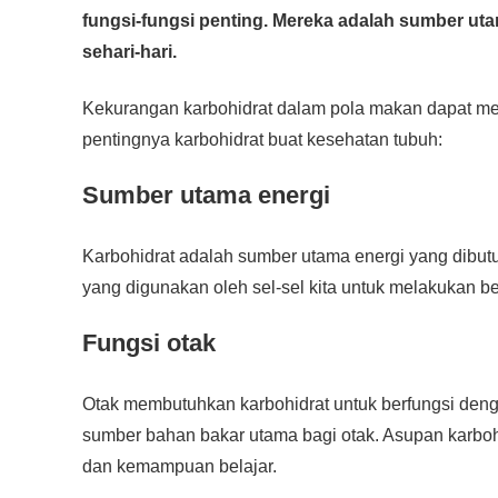
c
tt
at
e
ss
ail
p
ar
fungsi-fungsi penting. Mereka adalah sumber uta
e
er
s
e
y
e
sehari-hari.
b
A
n
Li
o
p
g
n
Kekurangan karbohidrat dalam pola makan dapat memil
o
p
er
k
pentingnya karbohidrat buat kesehatan tubuh:
k
Sumber utama energi
Karbohidrat adalah sumber utama energi yang dibut
yang digunakan oleh sel-sel kita untuk melakukan be
Fungsi otak
Otak membutuhkan karbohidrat untuk berfungsi denga
sumber bahan bakar utama bagi otak. Asupan karboh
dan kemampuan belajar.