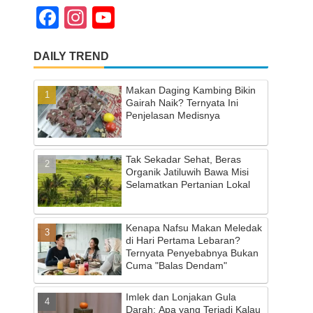
F
In
Y
a
st
o
DAILY TREND
c
a
u
e
gr
T
Makan Daging Kambing Bikin
b
a
u
Gairah Naik? Ternyata Ini
Penjelasan Medisnya
o
m
b
o
e
Tak Sekadar Sehat, Beras
k
C
Organik Jatiluwih Bawa Misi
Selamatkan Pertanian Lokal
h
a
Kenapa Nafsu Makan Meledak
n
di Hari Pertama Lebaran?
Ternyata Penyebabnya Bukan
n
Cuma "Balas Dendam"
el
Imlek dan Lonjakan Gula
Darah: Apa yang Terjadi Kalau