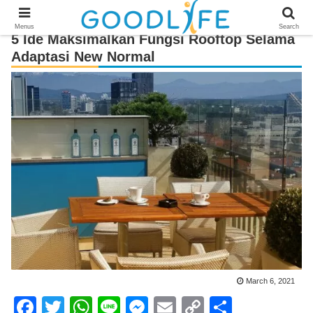
Menus
Search
5 Ide Maksimalkan Fungsi Rooftop Selama
Adaptasi New Normal
March 6, 2021
F
T
W
Li
M
E
C
S