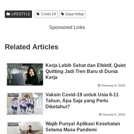
c
tt
at
e
ss
ail
p
ar
e
er
s
e
y
e
LIFESTYLE
Covid-19
Gaya hidup
b
A
n
Li
Sponsored Links
o
p
g
n
o
p
er
k
Related Articles
k
Kerja Lebih Sehat dan Efektif, Quiet
LIFESTYLE
Quitting Jadi Tren Baru di Dunia
Kerja
February 9, 2023
Vaksin Covid-19 untuk Usia 6-11
HEALTH
Tahun, Apa Saja yang Perlu
Diketahui?
January 6, 2022
Wajib Punya! Aplikasi Kesehatan
HEALTH
Selama Masa Pandemi