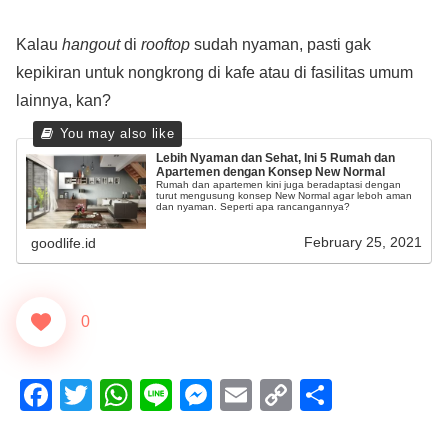
Kalau
hangout
di
rooftop
sudah nyaman, pasti gak
kepikiran untuk nongkrong di kafe atau di fasilitas umum
lainnya, kan?
Lebih Nyaman dan Sehat, Ini 5 Rumah dan
Apartemen dengan Konsep New Normal
Rumah dan apartemen kini juga beradaptasi dengan
turut mengusung konsep New Normal agar leboh aman
dan nyaman. Seperti apa rancangannya?
February 25, 2021
goodlife.id
0
F
T
W
Li
M
E
C
S
a
wi
h
n
e
m
o
h