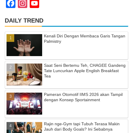
F
In
Y
a
st
o
c
a
u
DAILY TREND
e
gr
T
Kenali Diri Dengan Membaca Garis Tangan
b
a
u
Palmistry
o
m
b
o
e
Saat Seni Bertemu Teh, CHAGEE Gandeng
k
C
Tate Luncurkan Apple English Breakfast
Tea
h
a
Pameran Otomotif IIMS 2026 akan Tampil
n
dengan Konsep Sportainment
n
el
Rajin nge-Gym tapi Tubuh Terasa Makin
Jauh dari Body Goals? Ini Sebabnya