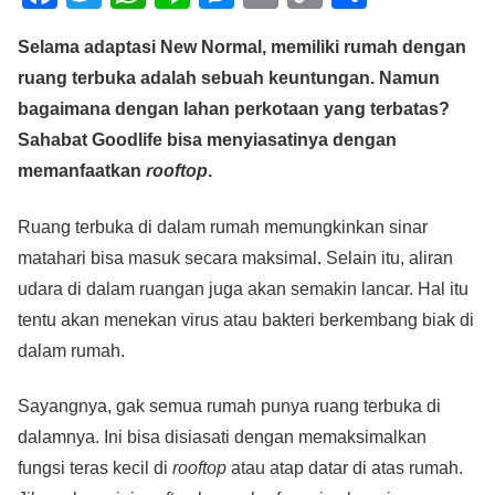
a
wi
h
n
e
m
o
h
Selama adaptasi New Normal, memiliki rumah dengan
c
tt
at
e
ss
ail
p
ar
ruang terbuka adalah sebuah keuntungan. Namun
e
er
s
e
y
e
bagaimana dengan lahan perkotaan yang terbatas?
b
A
n
Li
Sahabat Goodlife bisa menyiasatinya dengan
o
p
g
n
memanfaatkan
rooftop
.
o
p
er
k
Ruang terbuka di dalam rumah memungkinkan sinar
k
matahari bisa masuk secara maksimal. Selain itu, aliran
udara di dalam ruangan juga akan semakin lancar. Hal itu
tentu akan menekan virus atau bakteri berkembang biak di
dalam rumah.
Sayangnya, gak semua rumah punya ruang terbuka di
dalamnya. Ini bisa disiasati dengan memaksimalkan
fungsi teras kecil di
rooftop
atau atap datar di atas rumah.