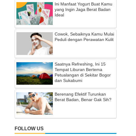
Ini Manfaat Yogurt Buat Kamu
yang Ingin Jaga Berat Badan
Ideal
Cowok, Sebaiknya Kamu Mulai
Peduli dengan Perawatan Kulit
Saatnya Refreshing, Ini 15
Tempat Liburan Bertema
Petualangan di Sekitar Bogor
dan Sukabumi
Berenang Efektif Turunkan
Berat Badan, Benar Gak Sih?
FOLLOW US