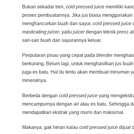
a
wi
h
n
e
m
o
h
Bukan sekadar tren,
cold pressed juice
memiliki kand
c
tt
at
e
ss
ail
p
ar
proses pembuatannya. Jika jus biasa menggunakan
e
er
s
e
y
e
menghancurkan buah dan sayur,
cold pressed juice
d
b
A
n
Li
masticating juicer
, yaitu
juicer
dengan teknik
press
at
o
p
g
n
sari-sari buah dan sayurannya keluar.
o
p
er
k
Perputaran pisau yang cepat pada
blender
menghasil
k
berkurang. Belum lagi, untuk menghasilkan jus bua
juga es batu. Hal itu tentu akan membuat minuman y
mineralnya.
Berbeda dengan
cold pressed juice
yang mengekstra
mencampurnya dengan air atau es batu. Sehingga d
mendapatkan ekstrak yang murni dan maksimal.
Makanya, gak heran kalau
cold pressed juice
dijual 