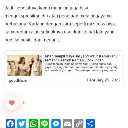
Jadi, sebetulnya kamu mungkin juga bisa
mengekspresikan diri atau perasaan melalui gayamu
berbusana. Kadang dengan cara seperti ini stress bisa
kamu redam atau setidaknya dialirkan ke hal lain yang
bersifat positif dan menarik.
Tetap Tampil Gaya, ini yang Wajib Kamu Tahu
Tentang Fashion Ramah Lingkungan
Dunia fashion terus berkembang. Bukan cuma soal
gaya, tapi juga bahan dan proses pembuatannya yang
kini ramah lingkungan. Seperti apa fashion yang ramah
lingkungan?
February 25, 2022
goodlife.id
0
F
T
W
Li
M
E
C
S