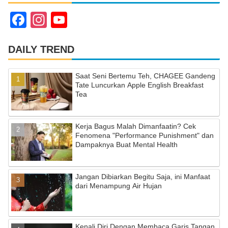
F
In
Y
a
st
o
c
a
u
DAILY TREND
e
gr
T
Saat Seni Bertemu Teh, CHAGEE Gandeng
b
a
u
Tate Luncurkan Apple English Breakfast
Tea
o
m
b
o
e
Kerja Bagus Malah Dimanfaatin? Cek
k
C
Fenomena "Performance Punishment" dan
Dampaknya Buat Mental Health
h
a
Jangan Dibiarkan Begitu Saja, ini Manfaat
n
dari Menampung Air Hujan
n
el
Kenali Diri Dengan Membaca Garis Tangan