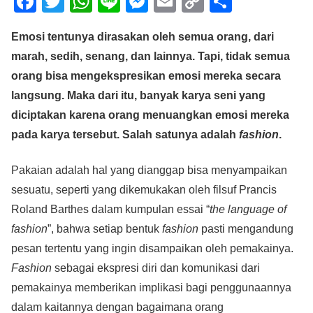
F
T
W
Li
M
E
C
S
a
wi
h
n
e
m
o
h
Emosi tentunya dirasakan oleh semua orang, dari
c
tt
at
e
ss
ail
p
ar
marah, sedih, senang, dan lainnya. Tapi, tidak semua
e
er
s
e
y
e
orang bisa mengekspresikan emosi mereka secara
b
A
n
Li
langsung. Maka dari itu, banyak karya seni yang
o
p
g
n
diciptakan karena orang menuangkan emosi mereka
o
p
er
k
pada karya tersebut. Salah satunya adalah
fashion
.
k
Pakaian adalah hal yang dianggap bisa menyampaikan
sesuatu, seperti yang dikemukakan oleh filsuf Prancis
Roland Barthes dalam kumpulan essai “
the language of
fashion
”, bahwa setiap bentuk
fashion
pasti mengandung
pesan tertentu yang ingin disampaikan oleh pemakainya.
Fashion
sebagai ekspresi diri dan komunikasi dari
pemakainya memberikan implikasi bagi penggunaannya
dalam kaitannya dengan bagaimana orang