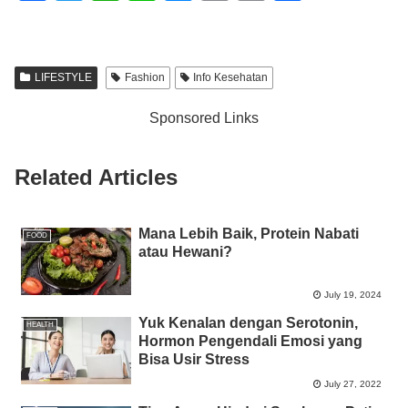
a
wi
h
n
e
m
o
h
c
tt
at
e
ss
ail
p
ar
e
er
s
e
y
e
LIFESTYLE
Fashion
Info Kesehatan
b
A
n
Li
Sponsored Links
o
p
g
n
o
p
er
k
Related Articles
k
Mana Lebih Baik, Protein Nabati
FOOD
atau Hewani?
July 19, 2024
Yuk Kenalan dengan Serotonin,
HEALTH
Hormon Pengendali Emosi yang
Bisa Usir Stress
July 27, 2022