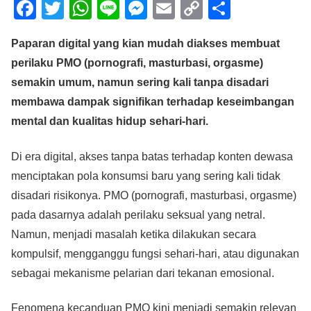
F
T
W
Li
M
E
C
S
a
wi
h
n
e
m
o
h
Paparan digital yang kian mudah diakses membuat
c
tt
at
e
ss
ail
p
ar
perilaku PMO (pornografi, masturbasi, orgasme)
e
er
s
e
y
e
semakin umum, namun sering kali tanpa disadari
b
A
n
Li
membawa dampak signifikan terhadap keseimbangan
o
p
g
n
mental dan kualitas hidup sehari-hari.
o
p
er
k
Di era digital, akses tanpa batas terhadap konten dewasa
k
menciptakan pola konsumsi baru yang sering kali tidak
disadari risikonya. PMO (pornografi, masturbasi, orgasme)
pada dasarnya adalah perilaku seksual yang netral.
Namun, menjadi masalah ketika dilakukan secara
kompulsif, mengganggu fungsi sehari-hari, atau digunakan
sebagai mekanisme pelarian dari tekanan emosional.
Fenomena kecanduan PMO kini menjadi semakin relevan