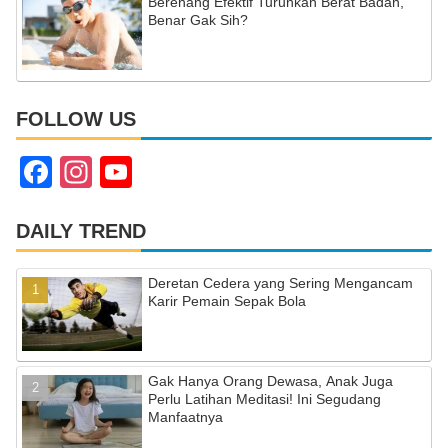
Berenang Efektif Turunkan Berat Badan,
Benar Gak Sih?
FOLLOW US
F
In
Y
a
st
o
c
a
u
DAILY TREND
e
gr
T
Deretan Cedera yang Sering Mengancam
b
a
u
Karir Pemain Sepak Bola
o
m
b
o
e
Gak Hanya Orang Dewasa, Anak Juga
k
C
Perlu Latihan Meditasi! Ini Segudang
Manfaatnya
h