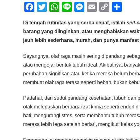
F
T
W
Li
M
E
C
S
a
wi
h
n
e
m
o
h
Di tengah rutinitas yang serba cepat, istilah
self-
c
tt
at
e
ss
ail
p
ar
barang yang diinginkan, atau menghabiskan waktu
e
er
s
e
y
e
jauh lebih sederhana, murah, dan punya manfaat 
b
A
n
Li
o
p
g
n
Sayangnya, olahraga masih sering dipandang sebaga
o
p
er
k
atau mengejar bentuk tubuh ideal. Akibatnya, banya
perubahan signifikan atau ketika mereka belum berhas
k
membuat olahraga terasa seperti beban, bukan kebu
Padahal, dari sudut pandang kesehatan, tubuh dan pi
otak melepaskan berbagai zat kimia seperti endorf
hati, mengurangi stres, serta membantu tubuh meras
merasa lebih lega setelah berlari, mengikuti kelas y