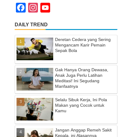
F
In
Y
a
st
o
DAILY TREND
c
a
u
e
gr
T
Deretan Cedera yang Sering
b
a
u
Mengancam Karir Pemain
Sepak Bola
o
m
b
o
e
Gak Hanya Orang Dewasa,
k
C
Anak Juga Perlu Latihan
Meditasi! Ini Segudang
h
Manfaatnya
a
Selalu Sibuk Kerja, Ini Pola
n
Makan yang Cocok untuk
Kamu
n
el
Jangan Anggap Remeh Sakit
Kepala, ini Alasannya