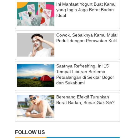
Ini Manfaat Yogurt Buat Kamu
yang Ingin Jaga Berat Badan
Ideal
Cowok, Sebaiknya Kamu Mulai
Peduli dengan Perawatan Kulit
Saatnya Refreshing, Ini 15
Tempat Liburan Bertema
Petualangan di Sekitar Bogor
dan Sukabumi
Berenang Efektif Turunkan
Berat Badan, Benar Gak Sih?
FOLLOW US