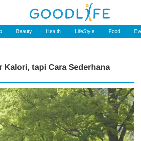
p
Beauty
Health
LifeStyle
Food
Ev
 Kalori, tapi Cara Sederhana