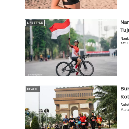
Nar
LIFESTYLE
Tuj
Narit
satu
Buk
HEALTH
Kot
Sala
Marat