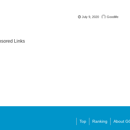
July 9, 2020
Goodlife
sored Links
Top
Ranking
About G