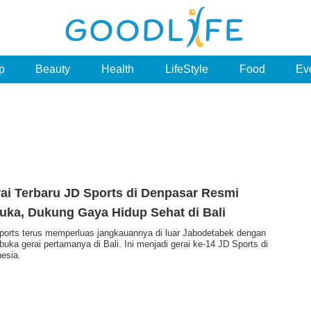
p
Beauty
Health
LifeStyle
Food
Ev
ai Terbaru JD Sports di Denpasar Resmi
uka, Dukung Gaya Hidup Sehat di Bali
ports terus memperluas jangkauannya di luar Jabodetabek dengan
uka gerai pertamanya di Bali. Ini menjadi gerai ke-14 JD Sports di
nesia.