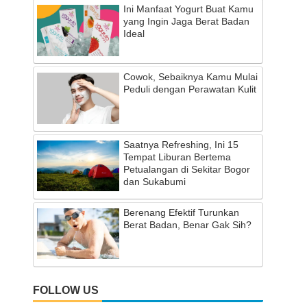
Ini Manfaat Yogurt Buat Kamu
yang Ingin Jaga Berat Badan
Ideal
Cowok, Sebaiknya Kamu Mulai
Peduli dengan Perawatan Kulit
Saatnya Refreshing, Ini 15
Tempat Liburan Bertema
Petualangan di Sekitar Bogor
dan Sukabumi
Berenang Efektif Turunkan
Berat Badan, Benar Gak Sih?
FOLLOW US