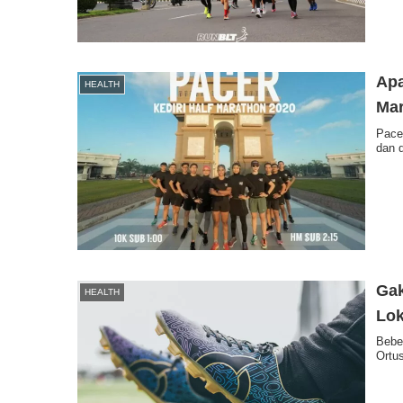
Apa
HEALTH
Ma
Pace
dan 
Gak
HEALTH
Lok
Beber
Ortus