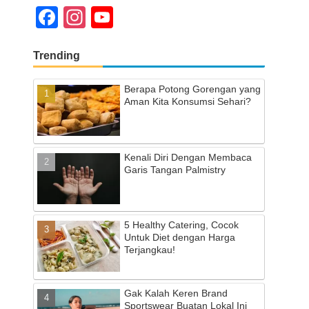
F
In
Y
a
st
o
Trending
c
a
u
e
gr
T
Berapa Potong Gorengan yang
b
a
u
Aman Kita Konsumsi Sehari?
o
m
b
o
e
Kenali Diri Dengan Membaca
k
C
Garis Tangan Palmistry
h
a
5 Healthy Catering, Cocok
n
Untuk Diet dengan Harga
Terjangkau!
n
el
Gak Kalah Keren Brand
Sportswear Buatan Lokal Ini