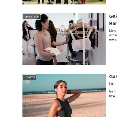
Gak
LIFESTYLE
Ben
Menur
Athl
meng
Gak
HEALTH
Ini
Ini 
nyam