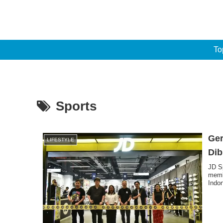
To
Sports
Ger
LIFESTYLE
Dib
JD S
memb
Indo