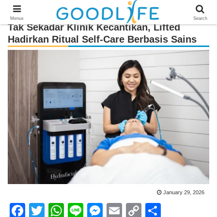
Menus
Search
Tak Sekadar Klinik Kecantikan, Lifted
Hadirkan Ritual Self-Care Berbasis Sains
January 29, 2026
F
T
W
Li
M
E
C
S