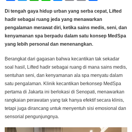
a
wi
h
n
e
m
o
h
Di tengah gaya hidup urban yang serba cepat, Lifted
c
tt
at
e
ss
ail
p
ar
hadir sebagai ruang jeda yang menawarkan
e
er
s
e
y
e
pengalaman merawat diri, ketika sains medis, seni, dan
b
A
n
Li
kenyamanan spa berpadu dalam satu konsep MedSpa
o
p
g
n
yang lebih personal dan menenangkan.
o
p
er
k
Berangkat dari gagasan bahwa kecantikan tak sekadar
k
soal hasil, Lifted hadir sebagai ruang di mana sains medis,
sentuhan seni, dan kenyamanan ala spa menyatu dalam
satu pengalaman. Klinik kecantikan berkonsep MedSpa
pertama di Jakarta ini berlokasi di Senopati, menawarkan
rangkaian perawatan yang tak hanya efektif secara klinis,
tetapi juga dirancang untuk menyentuh sisi emosional dan
sensorial pengunjungnya.