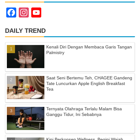
F
In
Y
a
st
o
c
a
u
DAILY TREND
e
gr
T
Kenali Diri Dengan Membaca Garis Tangan
b
a
u
Palmistry
o
m
b
o
e
Saat Seni Bertemu Teh, CHAGEE Gandeng
k
C
Tate Luncurkan Apple English Breakfast
Tea
h
a
Ternyata Olahraga Terlalu Malam Bisa
n
Ganggu Tidur, Ini Sebabnya
n
el
Kini Berkonsep Wellness, Begini Wajah