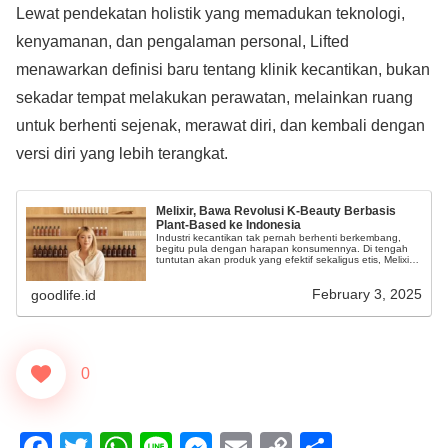
Lewat pendekatan holistik yang memadukan teknologi,
kenyamanan, dan pengalaman personal, Lifted
menawarkan definisi baru tentang klinik kecantikan, bukan
sekadar tempat melakukan perawatan, melainkan ruang
untuk berhenti sejenak, merawat diri, dan kembali dengan
versi diri yang lebih terangkat.
Melixir, Bawa Revolusi K-Beauty Berbasis
Plant-Based ke Indonesia
Industri kecantikan tak pernah berhenti berkembang,
begitu pula dengan harapan konsumennya. Di tengah
tuntutan akan produk yang efektif sekaligus etis, Melixir
hadir sebagai merk perawatan kulit berbasis plant-based
dan vegan pertama di Korea Selatan.
February 3, 2025
goodlife.id
0
F
T
W
Li
M
E
C
S