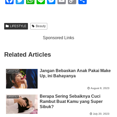
a
wi
h
n
e
m
o
h
c
tt
at
e
ss
ail
p
ar
e
er
s
e
y
e
LIFESTYLE
Beauty
b
A
n
Li
Sponsored Links
o
p
g
n
o
p
er
k
Related Articles
k
Jangan Bebaskan Anak Pakai Make
LIFESTYLE
Up, ini Bahayanya
August 8, 2023
Berapa Sering Sebaiknya Cuci
LIFESTYLE
Rambut Buat Kamu yang Super
Sibuk?
July 20, 2023