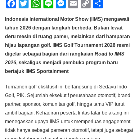
F
T
W
Li
M
E
C
S
a
wi
h
n
e
m
o
h
Indonesia International Motor Show (IIMS) mengawali
c
tt
at
e
ss
ail
p
ar
tahun 2026 dengan langkah berbeda. Bukan lewat
e
er
s
e
y
e
deru mesin di ruang pamer, melainkan dari hamparan
b
A
n
Li
hijau lapangan golf. IIMS Golf Tournament 2026 resmi
o
p
g
n
digelar sebagai bagian dari rangkaian
Road to IIMS
o
p
er
k
2026
, sekaligus menjadi pembuka program baru
k
bertajuk IIMS Sportainment
Turnamen golf eksklusif ini berlangsung di Sedayu Indo
Golf, PIK. Sejumlah eksekutif perusahaan otomotif, brand
partner, sponsor, komunitas golf, hingga tamu VIP turut
ambil bagian. Kehadiran peserta lintas latar belakang ini
menegaskan upaya IIMS untuk memperluas engagement,
tidak hanya sebagai pameran otomotif, tetapi juga sebagai
ruang kolaborasi dan relasi jangka panjang.