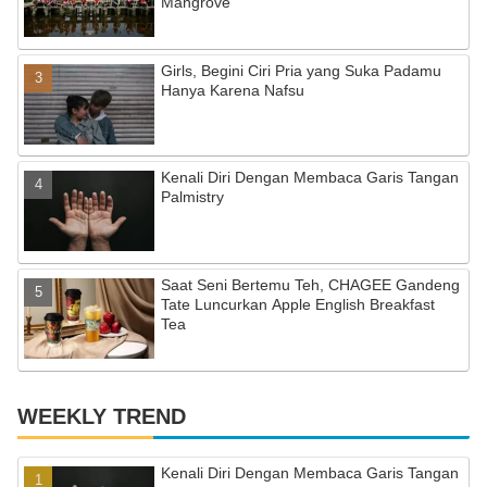
Mangrove
h
a
Girls, Begini Ciri Pria yang Suka Padamu
n
Hanya Karena Nafsu
n
el
Kenali Diri Dengan Membaca Garis Tangan
Palmistry
Saat Seni Bertemu Teh, CHAGEE Gandeng
Tate Luncurkan Apple English Breakfast
Tea
WEEKLY TREND
Kenali Diri Dengan Membaca Garis Tangan