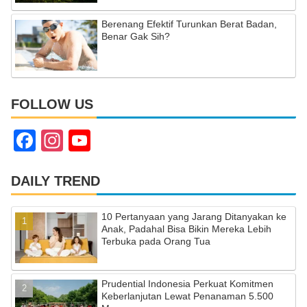
Berenang Efektif Turunkan Berat Badan,
Benar Gak Sih?
FOLLOW US
F
In
Y
a
st
o
c
a
u
DAILY TREND
e
gr
T
10 Pertanyaan yang Jarang Ditanyakan ke
b
a
u
Anak, Padahal Bisa Bikin Mereka Lebih
Terbuka pada Orang Tua
o
m
b
o
e
Prudential Indonesia Perkuat Komitmen
k
C
Keberlanjutan Lewat Penanaman 5.500