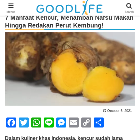
Menus
Search
7 Manfaat Kencur, Menambah Nafsu Makan
Hingga Redakan Perut Kembung!
October 6, 2021
F
T
W
Li
M
E
C
S
a
wi
h
n
e
m
o
h
Dalam kuliner khas Indonesia, kencur sudah lama