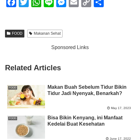
F
T
W
Li
M
E
C
S
a
wi
h
n
e
m
o
h
c
tt
at
e
ss
ail
p
ar
e
er
s
e
y
e
FOOD
Makanan Sehat
b
A
n
Li
Sponsored Links
o
p
g
n
o
p
er
k
Related Articles
k
Makan Buah Sebelum Tidur Bikin
FOOD
Tidur Jadi Nyenyak, Benarkah?
May 17, 2023
Bisa Bikin Kenyang, ini Manfaat
FOOD
Kedelai Buat Kesehatan
June 17, 2022