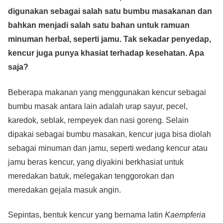
c
tt
at
e
ss
ail
p
ar
digunakan sebagai salah satu bumbu masakanan dan
e
er
s
e
y
e
bahkan menjadi salah satu bahan untuk ramuan
b
A
n
Li
minuman herbal, seperti jamu. Tak sekadar penyedap,
o
p
g
n
kencur juga punya khasiat terhadap kesehatan. Apa
o
p
er
k
saja?
k
Beberapa makanan yang menggunakan kencur sebagai
bumbu masak antara lain adalah urap sayur, pecel,
karedok, seblak, rempeyek dan nasi goreng. Selain
dipakai sebagai bumbu masakan, kencur juga bisa diolah
sebagai minuman dan jamu, seperti wedang kencur atau
jamu beras kencur, yang diyakini berkhasiat untuk
meredakan batuk, melegakan tenggorokan dan
meredakan gejala masuk angin.
Sepintas, bentuk kencur yang bernama latin
Kaempferia