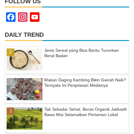
FOLLOW US
F
In
Y
a
st
o
c
a
u
DAILY TREND
e
gr
T
Jenis Sereal yang Bisa Bantu Turunkan
b
a
u
Berat Badan
o
m
b
o
e
Makan Daging Kambing Bikin Gairah Naik?
k
C
Ternyata Ini Penjelasan Medisnya
h
a
Tak Sekadar Sehat, Beras Organik Jatiluwih
n
Bawa Misi Selamatkan Pertanian Lokal
n
el