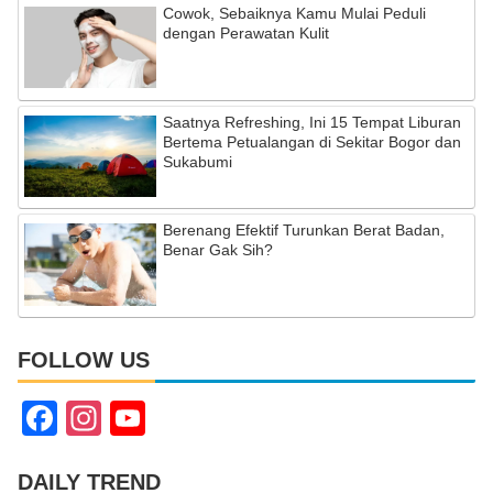
Cowok, Sebaiknya Kamu Mulai Peduli
dengan Perawatan Kulit
Saatnya Refreshing, Ini 15 Tempat Liburan
Bertema Petualangan di Sekitar Bogor dan
Sukabumi
Berenang Efektif Turunkan Berat Badan,
Benar Gak Sih?
FOLLOW US
F
In
Y
a
st
o
c
a
u
DAILY TREND