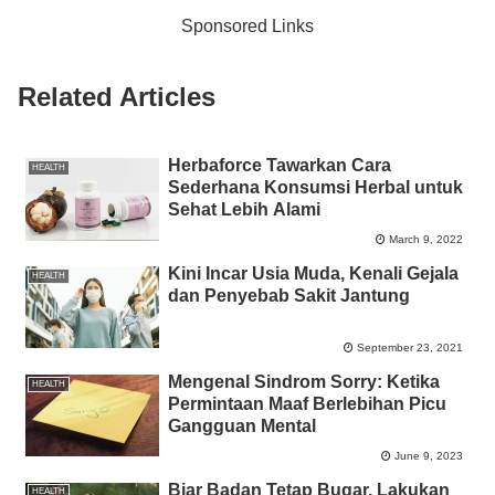
b
A
n
Li
Sponsored Links
o
p
g
n
o
p
er
k
Related Articles
k
Herbaforce Tawarkan Cara
HEALTH
Sederhana Konsumsi Herbal untuk
Sehat Lebih Alami
March 9, 2022
Kini Incar Usia Muda, Kenali Gejala
HEALTH
dan Penyebab Sakit Jantung
September 23, 2021
Mengenal Sindrom Sorry: Ketika
HEALTH
Permintaan Maaf Berlebihan Picu
Gangguan Mental
June 9, 2023
Biar Badan Tetap Bugar, Lakukan
HEALTH