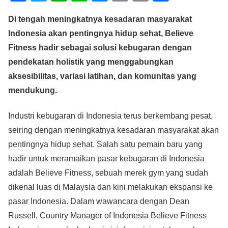
a
wi
h
n
e
m
o
h
Di tengah meningkatnya kesadaran masyarakat
c
tt
at
e
ss
ail
p
ar
Indonesia akan pentingnya hidup sehat, Believe
e
er
s
e
y
e
Fitness hadir sebagai solusi kebugaran dengan
b
A
n
Li
pendekatan holistik yang menggabungkan
o
p
g
n
aksesibilitas, variasi latihan, dan komunitas yang
o
p
er
k
mendukung.
k
Industri kebugaran di Indonesia terus berkembang pesat,
seiring dengan meningkatnya kesadaran masyarakat akan
pentingnya hidup sehat. Salah satu pemain baru yang
hadir untuk meramaikan pasar kebugaran di Indonesia
adalah Believe Fitness, sebuah merek gym yang sudah
dikenal luas di Malaysia dan kini melakukan ekspansi ke
pasar Indonesia. Dalam wawancara dengan Dean
Russell, Country Manager of Indonesia Believe Fitness