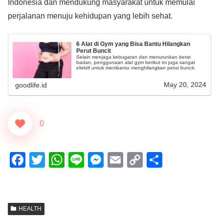
Indonesia dan mendukung masyarakat untuk memulai
perjalanan menuju kehidupan yang lebih sehat.
6 Alat di Gym yang Bisa Bantu Hilangkan
Perut Buncit
Selain menjaga kebugaran dan menurunkan berat
badan, penggunaan alat gym berikut ini juga sangat
efektif untuk membantu menghilangkan perut buncit.
May 20, 2024
goodlife.id
0
F
T
W
Li
M
E
C
S
a
wi
h
n
e
m
o
h
c
tt
at
e
ss
ail
p
ar
e
er
s
e
y
e
HEALTH