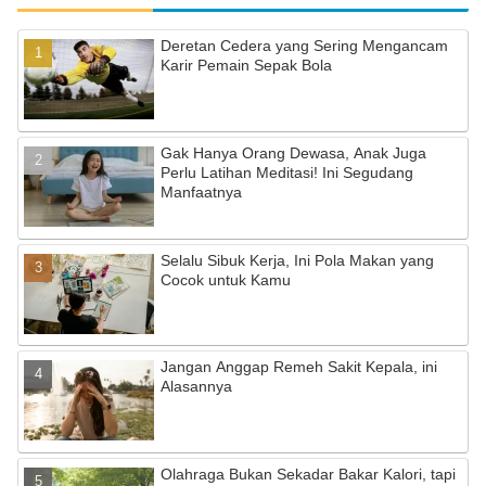
e
gr
T
Deretan Cedera yang Sering Mengancam
b
a
u
Karir Pemain Sepak Bola
o
m
b
o
e
Gak Hanya Orang Dewasa, Anak Juga
k
C
Perlu Latihan Meditasi! Ini Segudang
Manfaatnya
h
a
Selalu Sibuk Kerja, Ini Pola Makan yang
n
Cocok untuk Kamu
n
el
Jangan Anggap Remeh Sakit Kepala, ini
Alasannya
Olahraga Bukan Sekadar Bakar Kalori, tapi