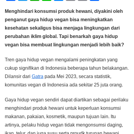
a
wi
h
n
e
m
o
h
Menghindari konsumsi produk hewani, diyakini oleh
c
tt
at
e
ss
ail
p
ar
penganut gaya hidup vegan bisa meningkatkan
e
er
s
e
y
e
kesehatan sekaligus bisa menjaga lingkungan dari
b
A
n
Li
perubahan iklim global. Tapi benarkah gaya hidup
o
p
g
n
vegan bisa membuat lingkungan menjadi lebih baik?
o
p
er
k
Tren gaya hidup vegan mengalami peningkatan yang
k
cukup signifikan di Indonesia beberapa tahun belakangan.
Dilansir dari
Gatra
pada Mei 2023, secara statistik,
komunitas vegan di Indonesia ada sekitar 25 juta orang.
Gaya hidup vegan sendiri dapat diartikan sebagai perilaku
menghindari produk hewani untuk keperluan konsumsi
makanan, pakaian, kosmetik, maupun tujuan lain. Itu
artinya, pelaku hidup vegan tidak mengonsumsi daging,
ikan, telur, dan juga susu serta proudk turunan hewani