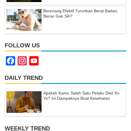
Berenang Efektif Turunkan Berat Badan,
Benar Gak Sih?
FOLLOW US
F
In
Y
a
st
o
c
a
u
DAILY TREND
e
gr
T
Apakah Kamu Salah Satu Pelaku Diet Yo-
b
a
u
Yo? Ini Dampaknya Buat Kesehatan
o
m
b
o
e
k
C
WEEKLY TREND