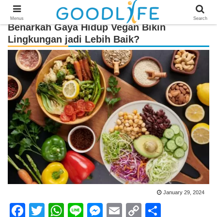
Menus
Search
Benarkah Gaya Hidup Vegan Bikin
Lingkungan jadi Lebih Baik?
January 29, 2024
F
T
W
Li
M
E
C
S