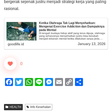
bergerak sejenak justru menjadi strategi kerja yang paling
rasional.
Ketika Olahraga Tak Lagi Menyehatkan:
Mengenal Exercise Addiction dan Dampaknya
pada Mental
Di tengah budaya hidup aktif yang terus dipuja, olahraga
yang seharusnya menyehatkan justru bisa berubah
menjadi tekanan mental ketika dilakukan tanpa jeda,
tanpa batas, dan tanpa kesadaran akan kebutuhan
January 13, 2026
goodlife.id
tubuh sendiri.
0
F
T
W
Li
M
E
C
S
a
wi
h
n
e
m
o
h
c
tt
at
e
ss
ail
p
ar
e
er
s
e
y
e
HEALTH
Info Kesehatan