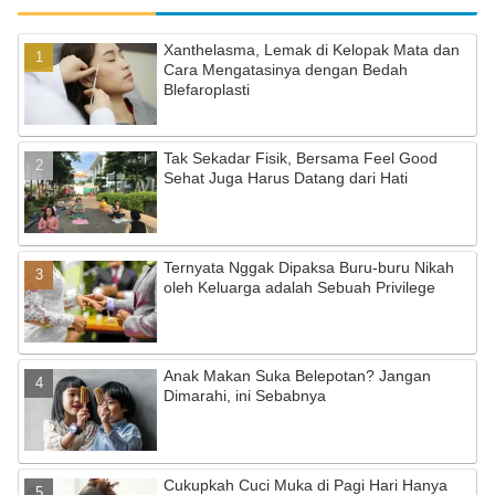
e
gr
T
Xanthelasma, Lemak di Kelopak Mata dan
b
a
u
Cara Mengatasinya dengan Bedah
Blefaroplasti
o
m
b
o
e
Tak Sekadar Fisik, Bersama Feel Good
k
C
Sehat Juga Harus Datang dari Hati
h
a
Ternyata Nggak Dipaksa Buru-buru Nikah
n
oleh Keluarga adalah Sebuah Privilege
n
el
Anak Makan Suka Belepotan? Jangan
Dimarahi, ini Sebabnya
Cukupkah Cuci Muka di Pagi Hari Hanya