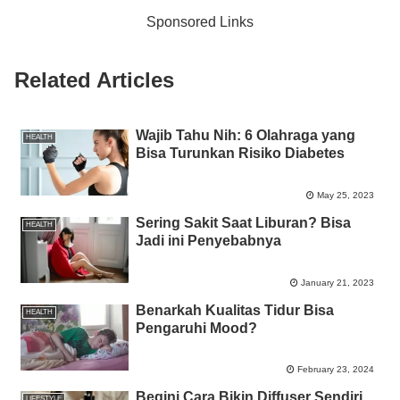
b
A
n
Li
Sponsored Links
o
p
g
n
o
p
er
k
Related Articles
k
Wajib Tahu Nih: 6 Olahraga yang
HEALTH
Bisa Turunkan Risiko Diabetes
May 25, 2023
Sering Sakit Saat Liburan? Bisa
HEALTH
Jadi ini Penyebabnya
January 21, 2023
Benarkah Kualitas Tidur Bisa
HEALTH
Pengaruhi Mood?
February 23, 2024
Begini Cara Bikin Diffuser Sendiri
LIFESTYLE