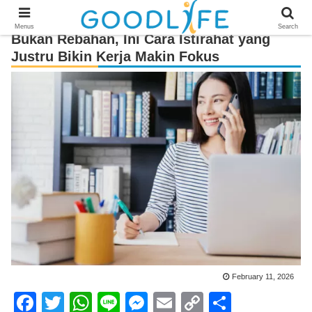
Menus
Search
Bukan Rebahan, Ini Cara Istirahat yang
Justru Bikin Kerja Makin Fokus
February 11, 2026
F
T
W
Li
M
E
C
S