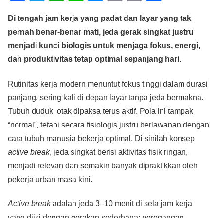
a
wi
h
n
e
m
o
h
Di tengah jam kerja yang padat dan layar yang tak
c
tt
at
e
ss
ail
p
ar
pernah benar-benar mati, jeda gerak singkat justru
e
er
s
e
y
e
menjadi kunci biologis untuk menjaga fokus, energi,
b
A
n
Li
dan produktivitas tetap optimal sepanjang hari.
o
p
g
n
o
p
er
k
Rutinitas kerja modern menuntut fokus tinggi dalam durasi
panjang, sering kali di depan layar tanpa jeda bermakna.
k
Tubuh duduk, otak dipaksa terus aktif. Pola ini tampak
“normal”, tetapi secara fisiologis justru berlawanan dengan
cara tubuh manusia bekerja optimal. Di sinilah konsep
active break
, jeda singkat berisi aktivitas fisik ringan,
menjadi relevan dan semakin banyak dipraktikkan oleh
pekerja urban masa kini.
Active break
adalah jeda 3–10 menit di sela jam kerja
yang diisi dengan gerakan sederhana: peregangan,