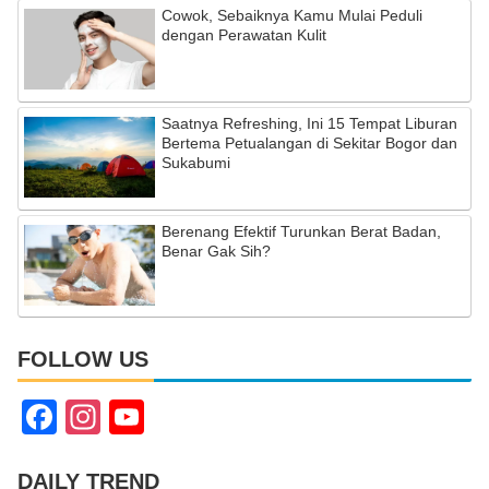
Cowok, Sebaiknya Kamu Mulai Peduli
dengan Perawatan Kulit
Saatnya Refreshing, Ini 15 Tempat Liburan
Bertema Petualangan di Sekitar Bogor dan
Sukabumi
Berenang Efektif Turunkan Berat Badan,
Benar Gak Sih?
FOLLOW US
F
In
Y
a
st
o
c
a
u
DAILY TREND