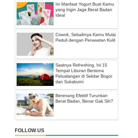
Ini Manfaat Yogurt Buat Kamu
yang Ingin Jaga Berat Badan
Ideal
Cowok, Sebaiknya Kamu Mulai
Peduli dengan Perawatan Kulit
Saatnya Refreshing, Ini 15
Tempat Liburan Bertema
Petualangan di Sekitar Bogor
dan Sukabumi
Berenang Efektif Turunkan
Berat Badan, Benar Gak Sih?
FOLLOW US