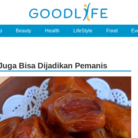
p
Beauty
Health
LifeStyle
Food
Ev
Juga Bisa Dijadikan Pemanis