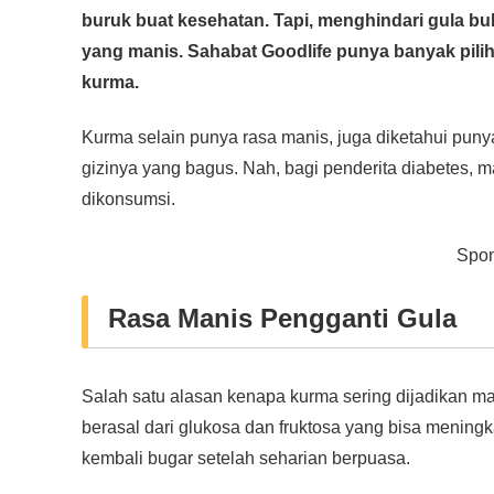
c
tt
at
e
ss
ail
p
ar
buruk buat kesehatan. Tapi, menghindari gula bu
e
er
s
e
y
e
yang manis. Sahabat Goodlife punya banyak pilih
b
A
n
Li
kurma.
o
p
g
n
o
p
er
k
Kurma selain punya rasa manis, juga diketahui pun
gizinya yang bagus. Nah, bagi penderita diabetes, 
k
dikonsumsi.
Spon
Rasa Manis Pengganti Gula
Salah satu alasan kenapa kurma sering dijadikan 
berasal dari glukosa dan fruktosa yang bisa menin
kembali bugar setelah seharian berpuasa.