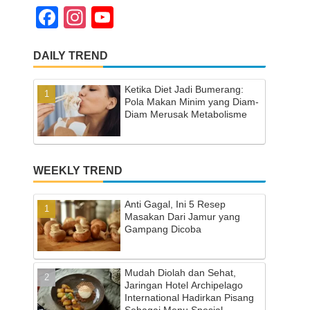
F
In
Y
a
st
o
DAILY TREND
c
a
u
e
gr
T
Ketika Diet Jadi Bumerang:
b
a
u
Pola Makan Minim yang Diam-
Diam Merusak Metabolisme
o
m
b
o
e
k
C
WEEKLY TREND
h
Anti Gagal, Ini 5 Resep
a
Masakan Dari Jamur yang
Gampang Dicoba
n
n
Mudah Diolah dan Sehat,
el
Jaringan Hotel Archipelago
International Hadirkan Pisang
Sebagai Menu Spesial