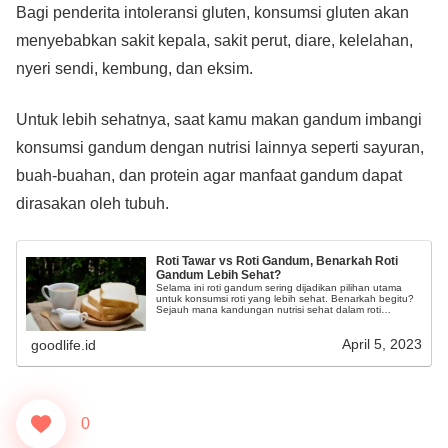
Bagi penderita intoleransi gluten, konsumsi gluten akan
menyebabkan sakit kepala, sakit perut, diare, kelelahan,
nyeri sendi, kembung, dan eksim.
Untuk lebih sehatnya, saat kamu makan gandum imbangi
konsumsi gandum dengan nutrisi lainnya seperti sayuran,
buah-buahan, dan protein agar manfaat gandum dapat
dirasakan oleh tubuh.
Roti Tawar vs Roti Gandum, Benarkah Roti
Gandum Lebih Sehat?
Selama ini roti gandum sering dijadikan pilihan utama
untuk konsumsi roti yang lebih sehat. Benarkah begitu?
Sejauh mana kandungan nutrisi sehat dalam roti
gandum?
April 5, 2023
goodlife.id
0