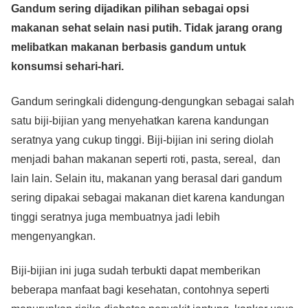
Gandum sering dijadikan pilihan sebagai opsi
c
tt
at
e
ss
ail
p
ar
makanan sehat selain nasi putih. Tidak jarang orang
e
er
s
e
y
e
melibatkan makanan berbasis gandum untuk
b
A
n
Li
konsumsi sehari-hari.
o
p
g
n
o
p
er
k
Gandum seringkali didengung-dengungkan sebagai salah
satu biji-bijian yang menyehatkan karena kandungan
k
seratnya yang cukup tinggi. Biji-bijian ini sering diolah
menjadi bahan makanan seperti roti, pasta, sereal, dan
lain lain. Selain itu, makanan yang berasal dari gandum
sering dipakai sebagai makanan diet karena kandungan
tinggi seratnya juga membuatnya jadi lebih
mengenyangkan.
Biji-bijian ini juga sudah terbukti dapat memberikan
beberapa manfaat bagi kesehatan, contohnya seperti