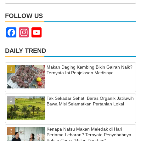
FOLLOW US
F
In
Y
a
st
o
c
a
u
DAILY TREND
e
gr
T
Makan Daging Kambing Bikin Gairah Naik?
b
a
u
Ternyata Ini Penjelasan Medisnya
o
m
b
o
e
Tak Sekadar Sehat, Beras Organik Jatiluwih
k
C
Bawa Misi Selamatkan Pertanian Lokal
h
a
Kenapa Nafsu Makan Meledak di Hari
n
Pertama Lebaran? Ternyata Penyebabnya
Bukan Cuma "Balas Dendam"