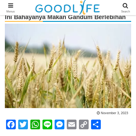
Menus
Search
Ini Bahayanya Makan Gandum Berlebihan
November 3, 2023
F
T
W
Li
M
E
C
S
a
wi
h
n
e
m
o
h