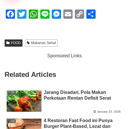
F
T
W
Li
M
E
C
S
a
wi
h
n
e
m
o
h
c
tt
at
e
ss
ail
p
ar
e
er
s
e
y
e
FOOD
Makanan Sehat
b
A
n
Li
Sponsored Links
o
p
g
n
o
p
er
k
Related Articles
k
Jarang Disadari, Pola Makan
FOOD
Perkotaan Rentan Defisit Serat
January 23, 2026
4 Restoran Fast Food ini Punya
FOOD
Burger Plant-Based, Lezat dan