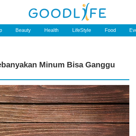
p
Beauty
Health
LifeStyle
Food
Ev
Kebanyakan Minum Bisa Ganggu