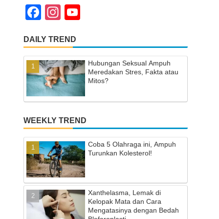
F
In
Y
a
st
o
DAILY TREND
c
a
u
e
gr
T
Hubungan Seksual Ampuh
b
a
u
Meredakan Stres, Fakta atau
Mitos?
o
m
b
o
e
k
C
WEEKLY TREND
h
Coba 5 Olahraga ini, Ampuh
a
Turunkan Kolesterol!
n
n
Xanthelasma, Lemak di
el
Kelopak Mata dan Cara
Mengatasinya dengan Bedah
Blefaroplasti