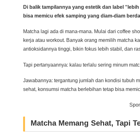
a
wi
h
n
e
m
o
h
Di balik tampilannya yang estetik dan label “lebih
c
tt
at
e
ss
ail
p
ar
bisa memicu efek samping yang diam-diam berd
e
er
s
e
y
e
b
A
n
Li
Matcha lagi ada di mana-mana. Mulai dari coffee shop
o
p
g
n
kerja atau workout. Banyak orang memilih matcha k
o
p
er
k
antioksidannya tinggi, bikin fokus lebih stabil, dan 
k
Tapi pertanyaannya: kalau terlalu sering minum mat
Jawabannya: tergantung jumlah dan kondisi tubuh 
sehat, konsumsi matcha berlebihan tetap bisa memic
Spon
Matcha Memang Sehat, Tapi T