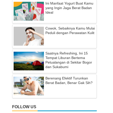
Ini Manfaat Yogurt Buat Kamu
yang Ingin Jaga Berat Badan
Ideal
Cowok, Sebaiknya Kamu Mulai
Peduli dengan Perawatan Kulit
Saatnya Refreshing, Ini 15
Tempat Liburan Bertema
Petualangan di Sekitar Bogor
dan Sukabumi
Berenang Efektif Turunkan
Berat Badan, Benar Gak Sih?
FOLLOW US