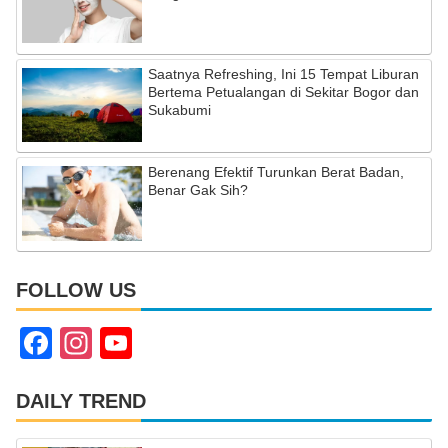
Saatnya Refreshing, Ini 15 Tempat Liburan
Bertema Petualangan di Sekitar Bogor dan
Sukabumi
Berenang Efektif Turunkan Berat Badan,
Benar Gak Sih?
FOLLOW US
F
In
Y
a
st
o
c
a
u
DAILY TREND
e
gr
T