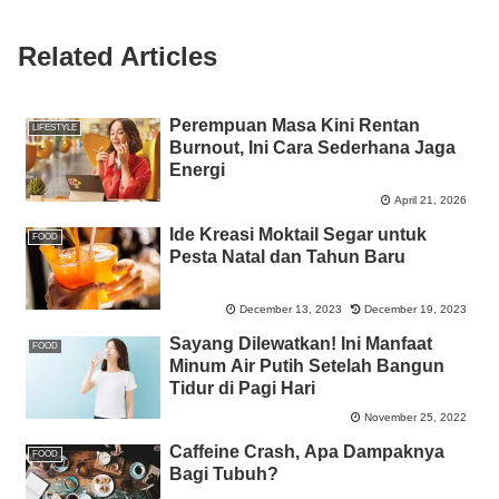
o
p
g
n
o
p
er
k
Related Articles
k
Perempuan Masa Kini Rentan
LIFESTYLE
Burnout, Ini Cara Sederhana Jaga
Energi
April 21, 2026
Ide Kreasi Moktail Segar untuk
FOOD
Pesta Natal dan Tahun Baru
December 13, 2023
December 19, 2023
Sayang Dilewatkan! Ini Manfaat
FOOD
Minum Air Putih Setelah Bangun
Tidur di Pagi Hari
November 25, 2022
Caffeine Crash, Apa Dampaknya
FOOD
Bagi Tubuh?