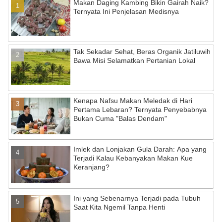
Makan Daging Kambing Bikin Gairah Naik?
b
a
u
Ternyata Ini Penjelasan Medisnya
o
m
b
o
e
Tak Sekadar Sehat, Beras Organik Jatiluwih
k
C
Bawa Misi Selamatkan Pertanian Lokal
h
a
Kenapa Nafsu Makan Meledak di Hari
n
Pertama Lebaran? Ternyata Penyebabnya
n
Bukan Cuma "Balas Dendam"
el
Imlek dan Lonjakan Gula Darah: Apa yang
Terjadi Kalau Kebanyakan Makan Kue
Keranjang?
Ini yang Sebenarnya Terjadi pada Tubuh
Saat Kita Ngemil Tanpa Henti