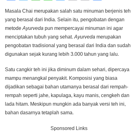
a
wi
h
n
e
m
o
h
Masala Chai merupakan salah satu minuman berjenis teh
c
tt
at
e
ss
ail
p
ar
yang berasal dari India. Selain itu, pengobatan dengan
e
er
s
e
y
e
metode
Ayurveda
pun mempercayai minuman ini agar
b
A
n
Li
menciptakan tubuh yang sehat.
Ayurveda
merupakan
o
p
g
n
pengobatan tradisional yang berasal dari India dan sudah
o
p
er
k
digunakan sejak kurang lebih 3.000 tahun yang lalu.
k
Satu cangkir teh ini jika diminum dalam sehari, dipercaya
mampu menangkal penyakit. Komposisi yang biasa
dijadikan sebagai bahan utamanya berasal dari rempah-
rempah seperti jahe, kapulaga, kayu manis, cengkeh dan
lada hitam. Meskipun mungkin ada banyak versi teh ini,
bahan dasarnya tetaplah sama.
Sponsored Links