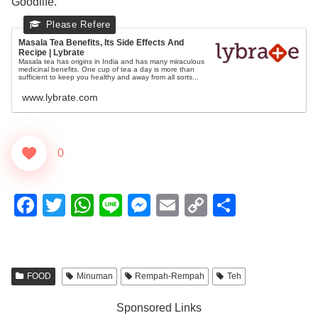
Goodlife.
Masala Tea Benefits, Its Side Effects And
Recipe | Lybrate
Masala tea has origins in India and has many miraculous
medicinal benefits. One cup of tea a day is more than
sufficient to keep you healthy and away from all sorts...
www.lybrate.com
0
F
T
W
Li
M
E
C
S
a
wi
h
n
e
m
o
h
c
tt
at
e
ss
ail
p
ar
e
er
s
e
y
e
FOOD
Minuman
Rempah-Rempah
Teh
b
A
n
Li
Sponsored Links