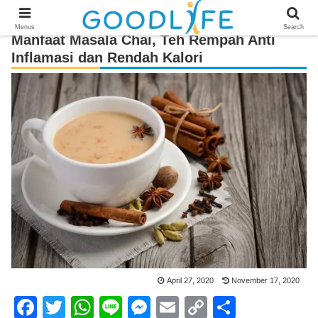
Menus
Search
Manfaat Masala Chai, Teh Rempah Anti
Inflamasi dan Rendah Kalori
April 27, 2020
November 17, 2020
F
T
W
Li
M
E
C
S