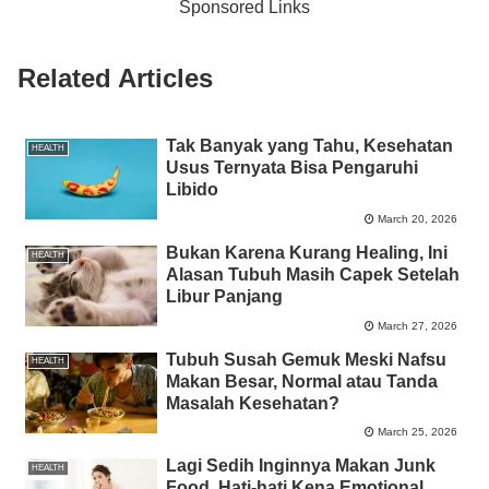
Sponsored Links
o
p
g
n
o
p
er
k
Related Articles
k
Tak Banyak yang Tahu, Kesehatan
HEALTH
Usus Ternyata Bisa Pengaruhi
Libido
March 20, 2026
Bukan Karena Kurang Healing, Ini
HEALTH
Alasan Tubuh Masih Capek Setelah
Libur Panjang
March 27, 2026
Tubuh Susah Gemuk Meski Nafsu
HEALTH
Makan Besar, Normal atau Tanda
Masalah Kesehatan?
March 25, 2026
Lagi Sedih Inginnya Makan Junk
HEALTH
Food, Hati-hati Kena Emotional