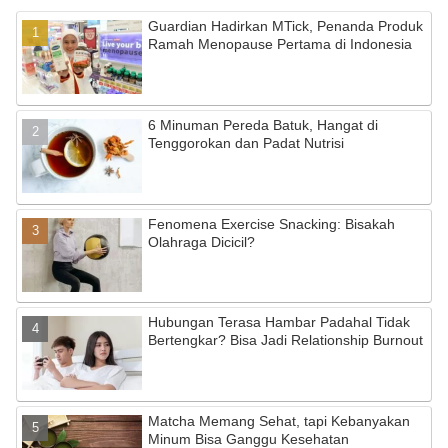
e
gr
T
Guardian Hadirkan MTick, Penanda Produk
b
a
u
Ramah Menopause Pertama di Indonesia
o
m
b
o
e
6 Minuman Pereda Batuk, Hangat di
k
C
Tenggorokan dan Padat Nutrisi
h
a
Fenomena Exercise Snacking: Bisakah
n
Olahraga Dicicil?
n
el
Hubungan Terasa Hambar Padahal Tidak
Bertengkar? Bisa Jadi Relationship Burnout
Matcha Memang Sehat, tapi Kebanyakan
Minum Bisa Ganggu Kesehatan