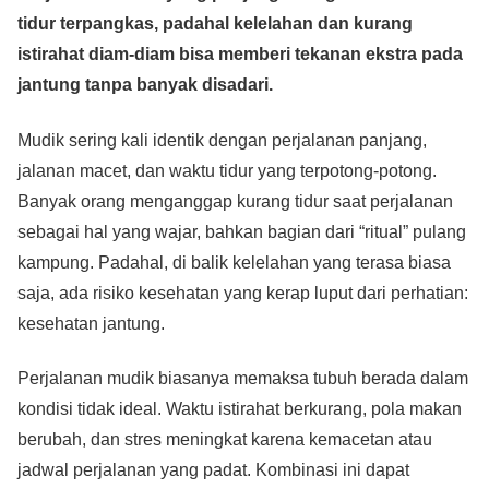
c
tt
at
e
ss
ail
p
ar
tidur terpangkas, padahal kelelahan dan kurang
e
er
s
e
y
e
istirahat diam-diam bisa memberi tekanan ekstra pada
b
A
n
Li
jantung tanpa banyak disadari.
o
p
g
n
o
p
er
k
Mudik sering kali identik dengan perjalanan panjang,
jalanan macet, dan waktu tidur yang terpotong-potong.
k
Banyak orang menganggap kurang tidur saat perjalanan
sebagai hal yang wajar, bahkan bagian dari “ritual” pulang
kampung. Padahal, di balik kelelahan yang terasa biasa
saja, ada risiko kesehatan yang kerap luput dari perhatian:
kesehatan jantung.
Perjalanan mudik biasanya memaksa tubuh berada dalam
kondisi tidak ideal. Waktu istirahat berkurang, pola makan
berubah, dan stres meningkat karena kemacetan atau
jadwal perjalanan yang padat. Kombinasi ini dapat