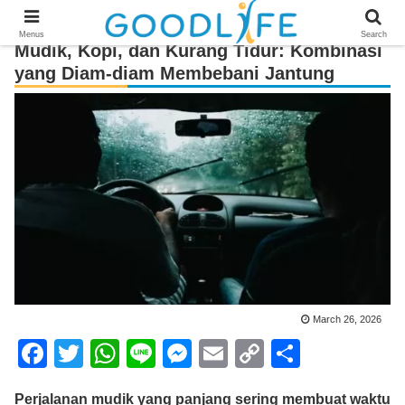
Menus
Search
Mudik, Kopi, dan Kurang Tidur: Kombinasi
yang Diam-diam Membebani Jantung
March 26, 2026
F
T
W
Li
M
E
C
S
a
wi
h
n
e
m
o
h
Perjalanan mudik yang panjang sering membuat waktu