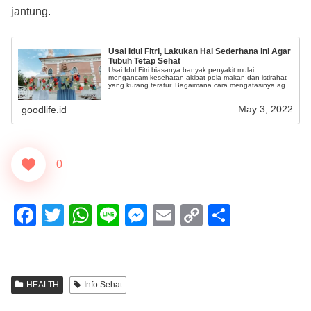
jantung.
Usai Idul Fitri, Lakukan Hal Sederhana ini Agar
Tubuh Tetap Sehat
Usai Idul Fitri biasanya banyak penyakit mulai
mengancam kesehatan akibat pola makan dan istirahat
yang kurang teratur. Bagaimana cara mengatasinya agar
kita tetap bugar?
May 3, 2022
goodlife.id
0
F
T
W
Li
M
E
C
S
a
wi
h
n
e
m
o
h
c
tt
at
e
ss
ail
p
ar
e
er
s
e
y
e
HEALTH
Info Sehat
b
A
n
Li