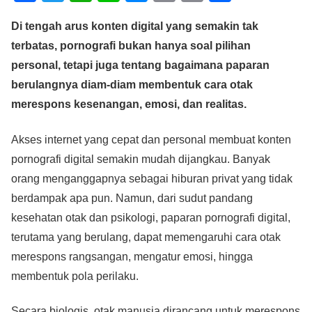
a
wi
h
n
e
m
o
h
Di tengah arus konten digital yang semakin tak
c
tt
at
e
ss
ail
p
ar
terbatas, pornografi bukan hanya soal pilihan
e
er
s
e
y
e
personal, tetapi juga tentang bagaimana paparan
b
A
n
Li
berulangnya diam-diam membentuk cara otak
o
p
g
n
merespons kesenangan, emosi, dan realitas.
o
p
er
k
Akses internet yang cepat dan personal membuat konten
k
pornografi digital semakin mudah dijangkau. Banyak
orang menganggapnya sebagai hiburan privat yang tidak
berdampak apa pun. Namun, dari sudut pandang
kesehatan otak dan psikologi, paparan pornografi digital,
terutama yang berulang, dapat memengaruhi cara otak
merespons rangsangan, mengatur emosi, hingga
membentuk pola perilaku.
Secara biologis, otak manusia dirancang untuk merespons