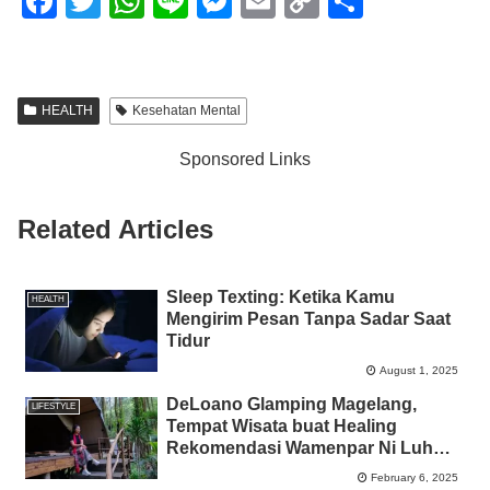
F
T
W
Li
M
E
C
S
a
wi
h
n
e
m
o
h
c
tt
at
e
ss
ail
p
ar
e
er
s
e
y
e
HEALTH
Kesehatan Mental
b
A
n
Li
Sponsored Links
o
p
g
n
o
p
er
k
Related Articles
k
Sleep Texting: Ketika Kamu
HEALTH
Mengirim Pesan Tanpa Sadar Saat
Tidur
August 1, 2025
DeLoano Glamping Magelang,
LIFESTYLE
Tempat Wisata buat Healing
Rekomendasi Wamenpar Ni Luh
Puspa
February 6, 2025