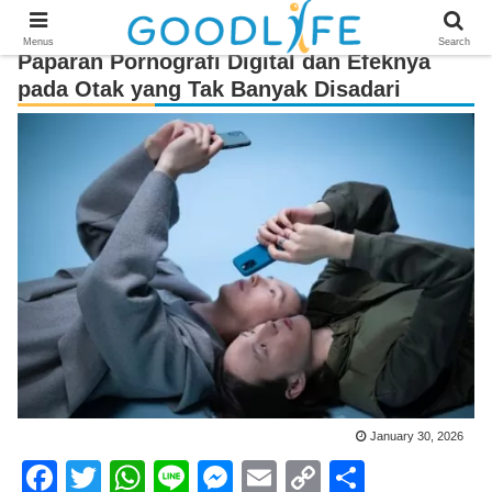
Menus
Search
Paparan Pornografi Digital dan Efeknya
pada Otak yang Tak Banyak Disadari
January 30, 2026
F
T
W
Li
M
E
C
S