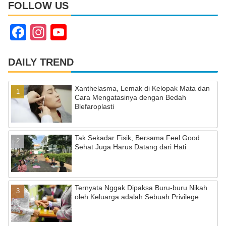
FOLLOW US
F
In
Y
a
st
o
c
a
u
DAILY TREND
e
gr
T
Xanthelasma, Lemak di Kelopak Mata dan
b
a
u
Cara Mengatasinya dengan Bedah
Blefaroplasti
o
m
b
o
e
Tak Sekadar Fisik, Bersama Feel Good
k
C
Sehat Juga Harus Datang dari Hati
h
a
Ternyata Nggak Dipaksa Buru-buru Nikah
n
oleh Keluarga adalah Sebuah Privilege
n