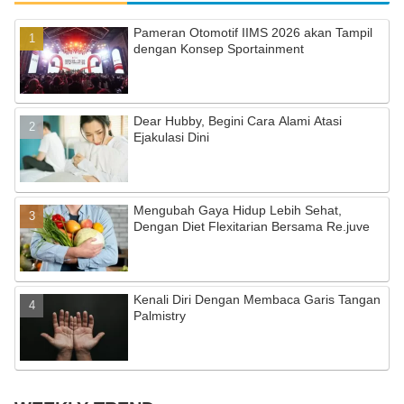
e
gr
T
Pameran Otomotif IIMS 2026 akan Tampil
b
a
u
dengan Konsep Sportainment
o
m
b
o
e
Dear Hubby, Begini Cara Alami Atasi
k
C
Ejakulasi Dini
h
a
Mengubah Gaya Hidup Lebih Sehat,
n
Dengan Diet Flexitarian Bersama Re.juve
n
el
Kenali Diri Dengan Membaca Garis Tangan
Palmistry