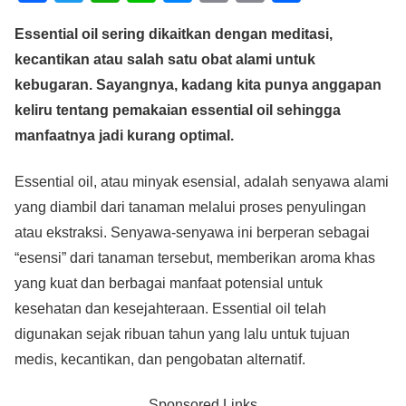
a
wi
h
n
e
m
o
h
Essential oil sering dikaitkan dengan meditasi,
c
tt
at
e
ss
ail
p
ar
kecantikan atau salah satu obat alami untuk
e
er
s
e
y
e
kebugaran. Sayangnya, kadang kita punya anggapan
b
A
n
Li
keliru tentang pemakaian essential oil sehingga
o
p
g
n
manfaatnya jadi kurang optimal.
o
p
er
k
Essential oil, atau minyak esensial, adalah senyawa alami
k
yang diambil dari tanaman melalui proses penyulingan
atau ekstraksi. Senyawa-senyawa ini berperan sebagai
“esensi” dari tanaman tersebut, memberikan aroma khas
yang kuat dan berbagai manfaat potensial untuk
kesehatan dan kesejahteraan. Essential oil telah
digunakan sejak ribuan tahun yang lalu untuk tujuan
medis, kecantikan, dan pengobatan alternatif.
Sponsored Links