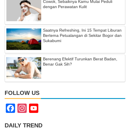
Cowok, Sebaiknya Kamu Mulai Peduli
dengan Perawatan Kulit
Saatnya Refreshing, Ini 15 Tempat Liburan
Bertema Petualangan di Sekitar Bogor dan
Sukabumi
Berenang Efektif Turunkan Berat Badan,
Benar Gak Sih?
FOLLOW US
F
In
Y
a
st
o
c
a
u
DAILY TREND