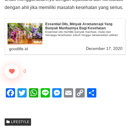
dengan ahli jika memiliki masalah kesehatan yang serius.
Essential Oils, Minyak Aromaterapi Yang
Banyak Manfaatnya Bagi Kesehatan
Essential oils memiliki banyak manfaat, mulai dari
menjaga kesehatan tubuh hingga mewaraskan pikiran
December 17, 2020
goodlife.id
0
F
T
W
Li
M
E
C
S
a
wi
h
n
e
m
o
h
c
tt
at
e
ss
ail
p
ar
e
er
s
e
y
e
LIFESTYLE
b
A
n
Li