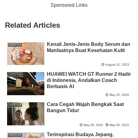
Sponsored Links
o
p
g
n
o
p
er
k
Related Articles
k
Kenali Jenis-Jenis Body Serum dan
LIFESTYLE
Manfaatnya Buat Kesehatan Kulit
August 11, 2023
HUAWEI WATCH GT Runner 2 Hadir
LIFESTYLE
di Indonesia, Andalkan Coach
Berbasis AI
May 15, 2026
Cara Cegah Wajah Bengkak Saat
LIFESTYLE
Bangun Tidur
May 28, 2022
May 30, 2022
Terinspirasi Budaya Jepang,
LIFESTYLE