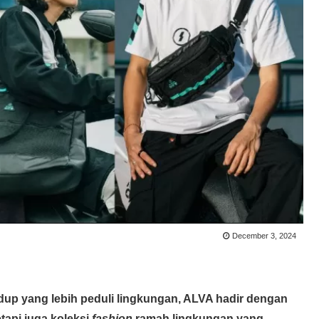
December 3, 2024
up yang lebih peduli lingkungan, ALVA hadir dengan
etapi juga koleksi
fashion
ramah lingkungan yang