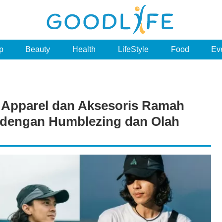
p
Beauty
Health
LifeStyle
Food
Ev
 Apparel dan Aksesoris Ramah
 dengan Humblezing dan Olah