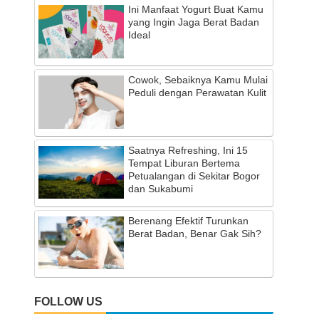
Ini Manfaat Yogurt Buat Kamu
yang Ingin Jaga Berat Badan
Ideal
Cowok, Sebaiknya Kamu Mulai
Peduli dengan Perawatan Kulit
Saatnya Refreshing, Ini 15
Tempat Liburan Bertema
Petualangan di Sekitar Bogor
dan Sukabumi
Berenang Efektif Turunkan
Berat Badan, Benar Gak Sih?
FOLLOW US