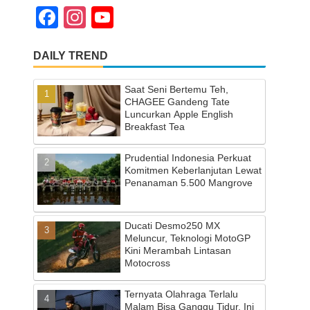
F
In
Y
a
st
o
DAILY TREND
c
a
u
e
gr
T
Saat Seni Bertemu Teh,
b
a
u
CHAGEE Gandeng Tate
Luncurkan Apple English
o
m
b
Breakfast Tea
o
e
Prudential Indonesia Perkuat
k
C
Komitmen Keberlanjutan Lewat
Penanaman 5.500 Mangrove
h
a
Ducati Desmo250 MX
n
Meluncur, Teknologi MotoGP
Kini Merambah Lintasan
n
Motocross
el
Ternyata Olahraga Terlalu
Malam Bisa Ganggu Tidur, Ini