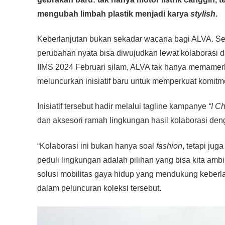
e
er
s
e
y
e
mengubah limbah plastik menjadi karya
stylish
.
b
A
n
Li
o
p
g
n
Keberlanjutan bukan sekadar wacana bagi ALVA. Seba
o
p
er
k
perubahan nyata bisa diwujudkan lewat kolaborasi 
IIMS 2024 Februari silam, ALVA tak hanya memamerkan
k
meluncurkan inisiatif baru untuk memperkuat komitm
Inisiatif tersebut hadir melalui tagline kampanye
“I C
dan aksesori ramah lingkungan hasil kolaborasi den
“Kolaborasi ini bukan hanya soal
fashion
, tetapi ju
peduli lingkungan adalah pilihan yang bisa kita am
solusi mobilitas gaya hidup yang mendukung keberl
dalam peluncuran koleksi tersebut.