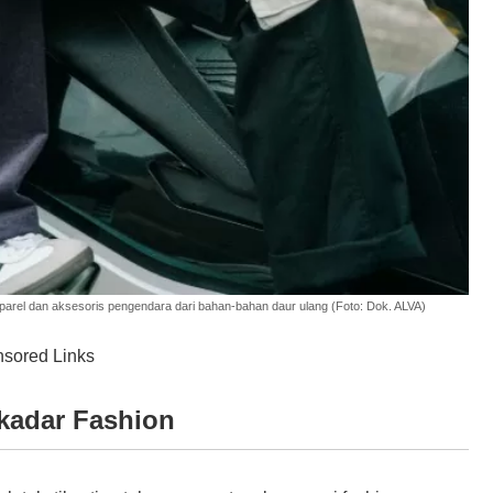
arel dan aksesoris pengendara dari bahan-bahan daur ulang (Foto: Dok. ALVA)
sored Links
ekadar Fashion