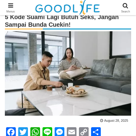
Menus
Search
5 Kode Suami Lagi Butuh Seks, Jangan
Sampai Bunda Cuekin!
August 28, 2025
F
T
W
Li
M
E
C
S