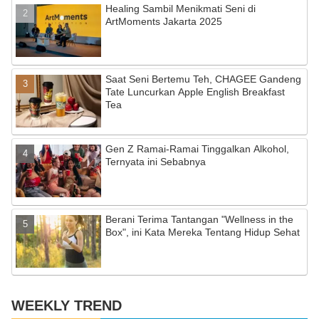
Healing Sambil Menikmati Seni di
k
C
ArtMoments Jakarta 2025
h
a
Saat Seni Bertemu Teh, CHAGEE Gandeng
n
Tate Luncurkan Apple English Breakfast
n
Tea
el
Gen Z Ramai-Ramai Tinggalkan Alkohol,
Ternyata ini Sebabnya
Berani Terima Tantangan "Wellness in the
Box", ini Kata Mereka Tentang Hidup Sehat
WEEKLY TREND