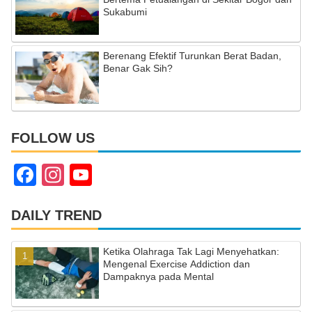
Sukabumi
Berenang Efektif Turunkan Berat Badan,
Benar Gak Sih?
FOLLOW US
F
In
Y
a
st
o
c
a
u
DAILY TREND
e
gr
T
Ketika Olahraga Tak Lagi Menyehatkan:
b
a
u
Mengenal Exercise Addiction dan
Dampaknya pada Mental
o
m
b
o
e