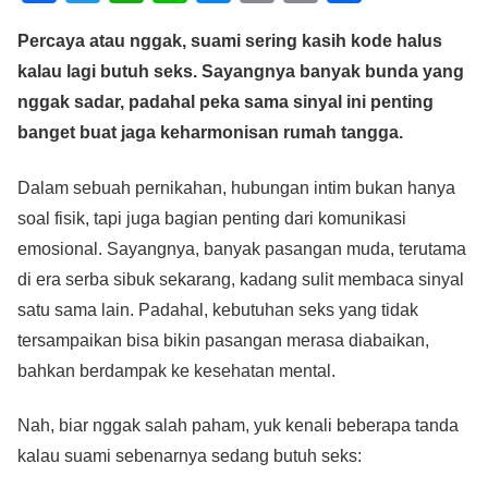
a
wi
h
n
e
m
o
h
Percaya atau nggak, suami sering kasih kode halus
c
tt
at
e
ss
ail
p
ar
kalau lagi butuh seks. Sayangnya banyak bunda yang
e
er
s
e
y
e
nggak sadar, padahal peka sama sinyal ini penting
b
A
n
Li
banget buat jaga keharmonisan rumah tangga.
o
p
g
n
o
p
er
k
Dalam sebuah pernikahan, hubungan intim bukan hanya
soal fisik, tapi juga bagian penting dari komunikasi
k
emosional. Sayangnya, banyak pasangan muda, terutama
di era serba sibuk sekarang, kadang sulit membaca sinyal
satu sama lain. Padahal, kebutuhan seks yang tidak
tersampaikan bisa bikin pasangan merasa diabaikan,
bahkan berdampak ke kesehatan mental.
Nah, biar nggak salah paham, yuk kenali beberapa tanda
kalau suami sebenarnya sedang butuh seks: