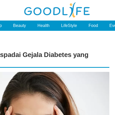
p
Beauty
Health
LifeStyle
Food
Ev
padai Gejala Diabetes yang