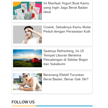
Ini Manfaat Yogurt Buat Kamu
yang Ingin Jaga Berat Badan
Ideal
Cowok, Sebaiknya Kamu Mulai
Peduli dengan Perawatan Kulit
Saatnya Refreshing, Ini 15
Tempat Liburan Bertema
Petualangan di Sekitar Bogor
dan Sukabumi
Berenang Efektif Turunkan
Berat Badan, Benar Gak Sih?
FOLLOW US