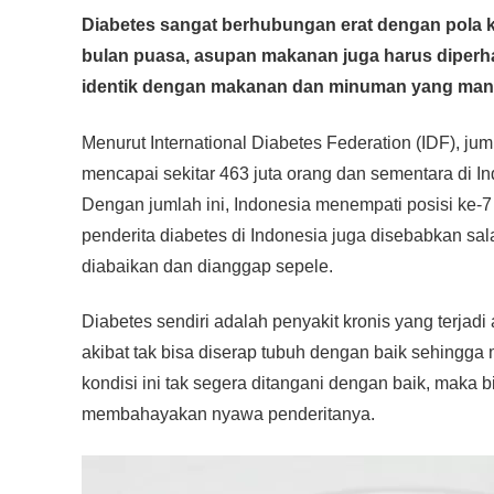
a
wi
h
n
e
m
o
h
Diabetes sangat berhubungan erat dengan pola k
c
tt
at
e
ss
ail
p
ar
bulan puasa, asupan makanan juga harus diperha
e
er
s
e
y
e
identik dengan makanan dan minuman yang man
b
A
n
Li
o
p
g
n
Menurut International Diabetes Federation (IDF), ju
o
p
er
k
mencapai sekitar 463 juta orang dan sementara di Ind
Dengan jumlah ini, Indonesia menempati posisi ke-7 
k
penderita diabetes di Indonesia juga disebabkan sala
diabaikan dan dianggap sepele.
Diabetes sendiri adalah penyakit kronis yang terjad
akibat tak bisa diserap tubuh dengan baik sehingg
kondisi ini tak segera ditangani dengan baik, maka
membahayakan nyawa penderitanya.