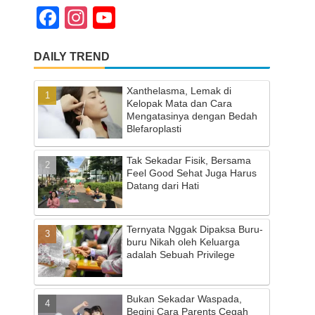
F
In
Y
a
st
o
DAILY TREND
c
a
u
e
gr
T
Xanthelasma, Lemak di
b
a
u
Kelopak Mata dan Cara
Mengatasinya dengan Bedah
o
m
b
Blefaroplasti
o
e
Tak Sekadar Fisik, Bersama
k
C
Feel Good Sehat Juga Harus
Datang dari Hati
h
a
Ternyata Nggak Dipaksa Buru-
n
buru Nikah oleh Keluarga
adalah Sebuah Privilege
n
el
Bukan Sekadar Waspada,
Begini Cara Parents Cegah