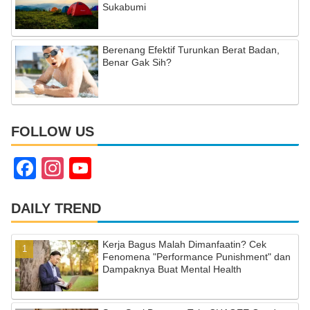
Sukabumi
Berenang Efektif Turunkan Berat Badan,
Benar Gak Sih?
FOLLOW US
F
In
Y
a
st
o
c
a
u
DAILY TREND
e
gr
T
Kerja Bagus Malah Dimanfaatin? Cek
b
a
u
Fenomena "Performance Punishment" dan
Dampaknya Buat Mental Health
o
m
b
o
e