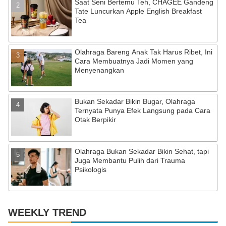
Saat Seni Bertemu Teh, CHAGEE Gandeng
k
C
Tate Luncurkan Apple English Breakfast
Tea
h
a
Olahraga Bareng Anak Tak Harus Ribet, Ini
n
Cara Membuatnya Jadi Momen yang
n
Menyenangkan
el
Bukan Sekadar Bikin Bugar, Olahraga
Ternyata Punya Efek Langsung pada Cara
Otak Berpikir
Olahraga Bukan Sekadar Bikin Sehat, tapi
Juga Membantu Pulih dari Trauma
Psikologis
WEEKLY TREND