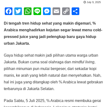
July 9, 2025
F
T
W
Li
M
E
C
S
a
wi
h
n
e
m
o
h
Di tengah tren hidup sehat yang makin digemari, %
c
tt
at
e
ss
ail
p
ar
Arabica menghadirkan kejutan segar lewat menu cold-
e
er
s
e
y
e
pressed juice yang jadi pelengkap baru gaya hidup
b
A
n
Li
urban Jakarta.
o
p
g
n
o
p
er
k
Gaya hidup sehat makin jadi pilihan utama warga urban
Jakarta. Bukan cuma soal olahraga dan
mindful living
,
k
pilihan minuman pun mulai bergeser, dari sekadar kopi
manis, ke arah yang lebih natural dan menyehatkan. Nah,
hal ini juga yang ditangkap oleh % Arabica lewat gebrakan
terbarunya di Jakarta Selatan.
Pada Sabtu, 5 Juli 2025, % Arabica resmi membuka gerai