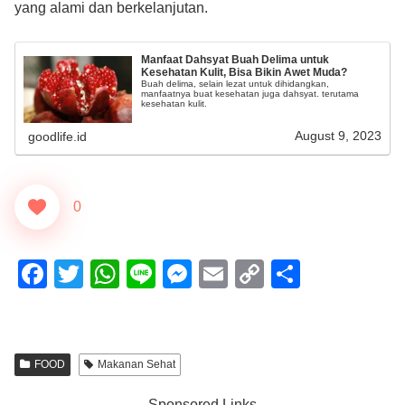
yang alami dan berkelanjutan.
Manfaat Dahsyat Buah Delima untuk
Kesehatan Kulit, Bisa Bikin Awet Muda?
Buah delima, selain lezat untuk dihidangkan,
manfaatnya buat kesehatan juga dahsyat. terutama
kesehatan kulit.
August 9, 2023
goodlife.id
0
F
T
W
Li
M
E
C
S
a
wi
h
n
e
m
o
h
c
tt
at
e
ss
ail
p
ar
e
er
s
e
y
e
FOOD
Makanan Sehat
b
A
n
Li
Sponsored Links