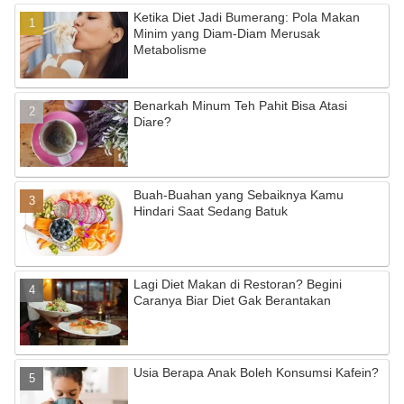
e
gr
T
Ketika Diet Jadi Bumerang: Pola Makan
b
a
u
Minim yang Diam-Diam Merusak
Metabolisme
o
m
b
o
e
Benarkah Minum Teh Pahit Bisa Atasi
k
C
Diare?
h
a
Buah-Buahan yang Sebaiknya Kamu
n
Hindari Saat Sedang Batuk
n
el
Lagi Diet Makan di Restoran? Begini
Caranya Biar Diet Gak Berantakan
Usia Berapa Anak Boleh Konsumsi Kafein?