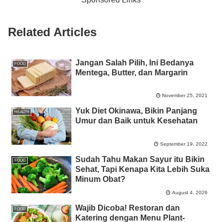
o
p
g
n
o
p
er
k
Related Articles
k
Jangan Salah Pilih, Ini Bedanya
FOOD
Mentega, Butter, dan Margarin
November 25, 2021
Yuk Diet Okinawa, Bikin Panjang
HEALTH
Umur dan Baik untuk Kesehatan
September 19, 2022
Sudah Tahu Makan Sayur itu Bikin
FOOD
Sehat, Tapi Kenapa Kita Lebih Suka
Minum Obat?
August 4, 2026
Wajib Dicoba! Restoran dan
FOOD
Katering dengan Menu Plant-