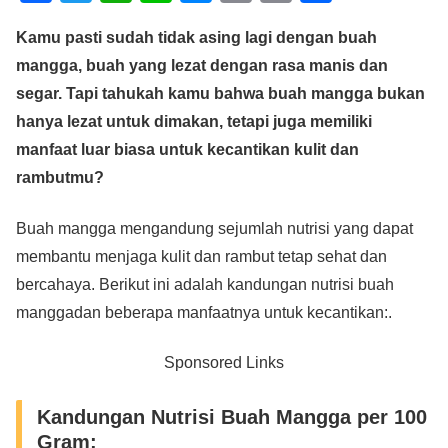
a
wi
h
n
e
m
o
h
Kamu pasti sudah tidak asing lagi dengan buah
c
tt
at
e
ss
ail
p
ar
mangga, buah yang lezat dengan rasa manis dan
e
er
s
e
y
e
segar. Tapi tahukah kamu bahwa buah mangga bukan
b
A
n
Li
hanya lezat untuk dimakan, tetapi juga memiliki
o
p
g
n
manfaat luar biasa untuk kecantikan kulit dan
o
p
er
k
rambutmu?
k
Buah mangga mengandung sejumlah nutrisi yang dapat
membantu menjaga kulit dan rambut tetap sehat dan
bercahaya. Berikut ini adalah kandungan nutrisi buah
manggadan beberapa manfaatnya untuk kecantikan:.
Sponsored Links
Kandungan Nutrisi Buah Mangga per 100
Gram: