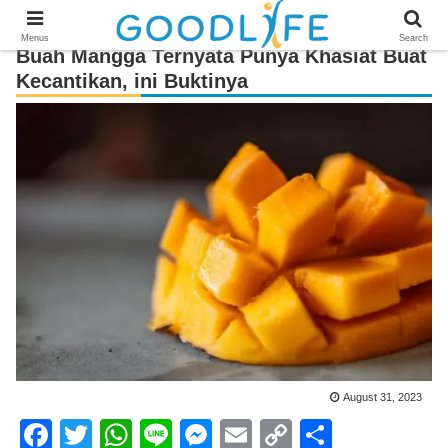
Menus
Search
Buah Mangga Ternyata Punya Khasiat Buat
Kecantikan, ini Buktinya
August 31, 2023
F
T
W
Li
M
E
C
S