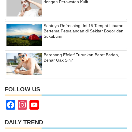
dengan Perawatan Kulit
Saatnya Refreshing, Ini 15 Tempat Liburan
Bertema Petualangan di Sekitar Bogor dan
Sukabumi
Berenang Efektif Turunkan Berat Badan,
Benar Gak Sih?
FOLLOW US
F
In
Y
a
st
o
c
a
u
DAILY TREND