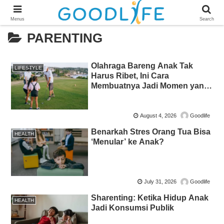
Menus
Search
PARENTING
Olahraga Bareng Anak Tak
LIFESTYLE
Harus Ribet, Ini Cara
Membuatnya Jadi Momen yang
Menyenangkan
August 4, 2026
Goodlife
Benarkah Stres Orang Tua Bisa
HEALTH
‘Menular’ ke Anak?
July 31, 2026
Goodlife
Sharenting: Ketika Hidup Anak
HEALTH
Jadi Konsumsi Publik