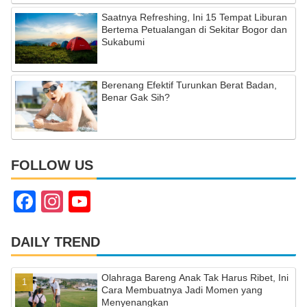
Saatnya Refreshing, Ini 15 Tempat Liburan
Bertema Petualangan di Sekitar Bogor dan
Sukabumi
Berenang Efektif Turunkan Berat Badan,
Benar Gak Sih?
FOLLOW US
F
In
Y
a
st
o
c
a
u
DAILY TREND
e
gr
T
Olahraga Bareng Anak Tak Harus Ribet, Ini
b
a
u
Cara Membuatnya Jadi Momen yang
Menyenangkan