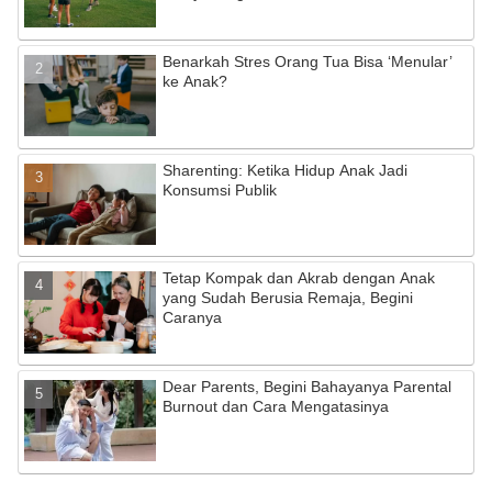
o
m
b
o
e
Benarkah Stres Orang Tua Bisa ‘Menular’
k
C
ke Anak?
h
a
Sharenting: Ketika Hidup Anak Jadi
n
Konsumsi Publik
n
el
Tetap Kompak dan Akrab dengan Anak
yang Sudah Berusia Remaja, Begini
Caranya
Dear Parents, Begini Bahayanya Parental
Burnout dan Cara Mengatasinya