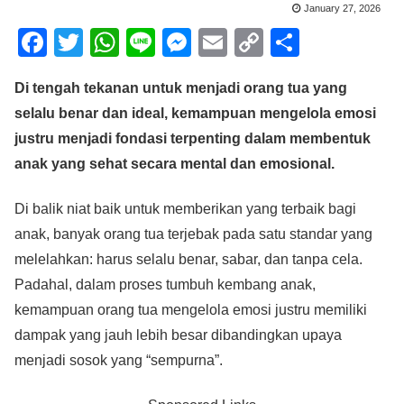
January 27, 2026
F
T
W
Li
M
E
C
S
a
wi
h
n
e
m
o
h
Di tengah tekanan untuk menjadi orang tua yang
c
tt
at
e
ss
ail
p
ar
selalu benar dan ideal, kemampuan mengelola emosi
e
er
s
e
y
e
justru menjadi fondasi terpenting dalam membentuk
b
A
n
Li
anak yang sehat secara mental dan emosional.
o
p
g
n
o
p
er
k
Di balik niat baik untuk memberikan yang terbaik bagi
anak, banyak orang tua terjebak pada satu standar yang
k
melelahkan: harus selalu benar, sabar, dan tanpa cela.
Padahal, dalam proses tumbuh kembang anak,
kemampuan orang tua mengelola emosi justru memiliki
dampak yang jauh lebih besar dibandingkan upaya
menjadi sosok yang “sempurna”.