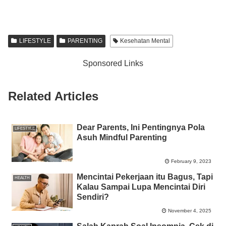
a
wi
h
n
e
m
o
h
c
tt
at
e
ss
ail
p
ar
e
er
s
e
y
e
LIFESTYLE
PARENTING
Kesehatan Mental
b
A
n
Li
Sponsored Links
o
p
g
n
o
p
er
k
Related Articles
k
Dear Parents, Ini Pentingnya Pola
LIFESTYLE
Asuh Mindful Parenting
February 9, 2023
Mencintai Pekerjaan itu Bagus, Tapi
HEALTH
Kalau Sampai Lupa Mencintai Diri
Sendiri?
November 4, 2025