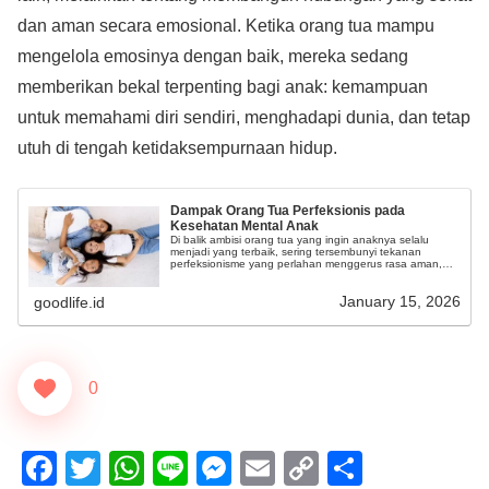
dan aman secara emosional. Ketika orang tua mampu
mengelola emosinya dengan baik, mereka sedang
memberikan bekal terpenting bagi anak: kemampuan
untuk memahami diri sendiri, menghadapi dunia, dan tetap
utuh di tengah ketidaksempurnaan hidup.
Dampak Orang Tua Perfeksionis pada
Kesehatan Mental Anak
Di balik ambisi orang tua yang ingin anaknya selalu
menjadi yang terbaik, sering tersembunyi tekanan
perfeksionisme yang perlahan menggerus rasa aman,
harga diri, dan kesehatan mental anak.
January 15, 2026
goodlife.id
0
F
T
W
Li
M
E
C
S