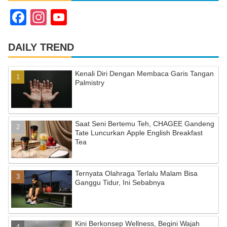
F
In
Y
a
st
o
c
a
u
DAILY TREND
e
gr
T
Kenali Diri Dengan Membaca Garis Tangan
b
a
u
Palmistry
o
m
b
o
e
Saat Seni Bertemu Teh, CHAGEE Gandeng
k
C
Tate Luncurkan Apple English Breakfast
Tea
h
a
Ternyata Olahraga Terlalu Malam Bisa
n
Ganggu Tidur, Ini Sebabnya
n
el
Kini Berkonsep Wellness, Begini Wajah